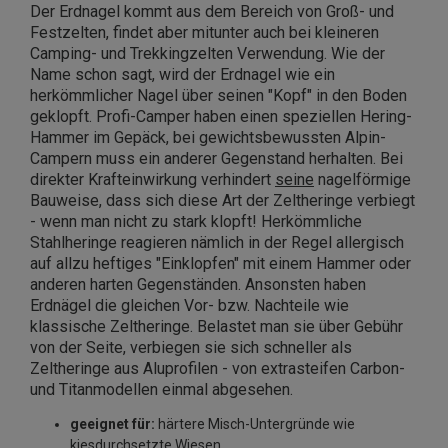
Der Erdnagel kommt aus dem Bereich von Groß- und
Festzelten, findet aber mitunter auch bei kleineren
Camping- und Trekkingzelten Verwendung. Wie der
Name schon sagt, wird der Erdnagel wie ein
herkömmlicher Nagel über seinen "Kopf" in den Boden
geklopft. Profi-Camper haben einen speziellen
Hering-
Hammer
im Gepäck, bei gewichtsbewussten Alpin-
Campern muss ein anderer Gegenstand herhalten. Bei
direkter Krafteinwirkung verhindert
seine
nagelförmige
Bauweise, dass sich diese Art der Zeltheringe verbiegt
- wenn man nicht zu stark klopft! Herkömmliche
Stahlheringe reagieren nämlich in der Regel allergisch
auf allzu heftiges "Einklopfen" mit einem Hammer oder
anderen harten Gegenständen. Ansonsten haben
Erdnägel die gleichen Vor- bzw. Nachteile wie
klassische Zeltheringe. Belastet man sie über Gebühr
von der Seite, verbiegen sie sich schneller als
Zeltheringe aus Aluprofilen - von extrasteifen Carbon-
und Titanmodellen einmal abgesehen.
geeignet für:
härtere Misch-Untergründe wie
kiesdurchsetzte Wiesen