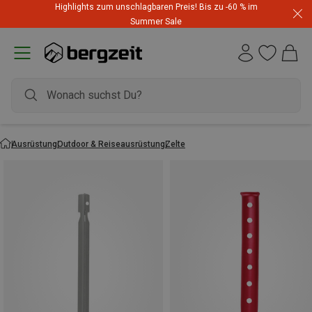
Highlights zum unschlagbaren Preis! Bis zu -60 % im
Summer Sale
Ausrüstung
Outdoor & Reiseausrüstung
Zelte