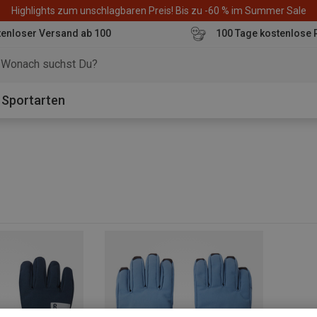
Highlights zum unschlagbaren Preis! Bis zu -60 % im Summer Sale
enloser Versand ab 100
100 Tage kostenlose 
o
Sportarten