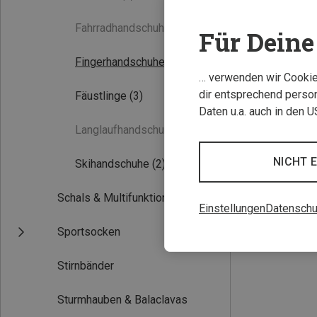
Fahrradhandschuhe
(0)
Für Deine 
Fingerhandschuhe
(2)
… verwenden wir Cookies
dir entsprechend person
Fäustlinge
(3)
Daten u.a. auch in den 
Langlaufhandschuhe
(0)
Du sparst 37%
NICHT 
Skihandschuhe
(2)
Schals & Multifunktionstücher
Einstellungen
Datenschu
Sportsocken
Stirnbänder
Sturmhauben & Balaclavas