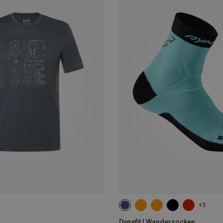
+3
35|36|37|38
39|40|41|42
43
Dynafit | Wandersocken