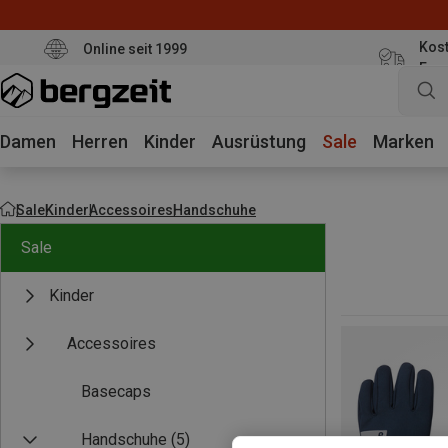
Kost
Online seit 1999
Eur
Damen
Herren
Kinder
Ausrüstung
Sale
Marken
Sale
Kinder
Accessoires
Handschuhe
Sale
Kinder
Accessoires
Basecaps
Handschuhe
(5)