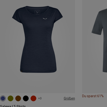
Du sparst 61%
Größen
+3
M
L
XL
XXL
Salewa | T-Shirts