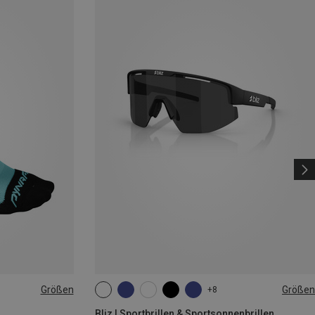
Größen
Größen
+8
|44|45|46
ONE SIZE
Bliz | Sportbrillen & Sportsonnenbrillen