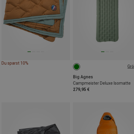
Du sparst 10%
Gr
183X64CM
198X64CM
Big Agnes
Campmeister Deluxe Isomatte
279,95 €