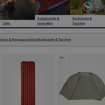
Schlafsäcke &
Rucksäcke &
Zelte
Isomatten
Taschen
tdoor & Reiseausrüstung
Rucksäcke & Taschen
Neu