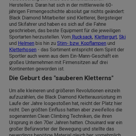
Herstellers. Daran hat sich in der mittlerweile 60-
jährigen Firmengeschichte absolut gar nichts geändert:
Black Diamond Mitarbeiter sind Kletterer, Bergsteiger
und Skifahrer und haben es sich auf die Fahne
geschrieben, das beste Equipment für die jeweiligen
Sportarten herzustellen. Vom
Rucksack
,
Klettergurt
,
Ski
und
Helmen
bis hin zu
Stirn- bzw. Kopflampen
und
Kletterhosen
- das Sortiment entspricht dem Spirit der
Sportler auch wenn aus dem Ein-Mann-Geschäft ein
großes Unternehmen mit Firmensitzen auf drei
Kontinenten geworden ist.
Die Geburt des "sauberen Kletterns"
Um alle kleineren und größeren Revolutionen einzeln
aufzuzählen, die Black Diamond Kletterausrüstung im
Laufe der Jahre losgestoßen hat, reicht der Platz hier
nicht. Den größten Einfluss hatten aber zweifellos die
sogenannten Clean Climbing Techniken, die ihren
Ursprung in den 70er Jahren hatten. Chouinard war ein
großer Befürworter der Bewegung und stellte das
neuerdings benötige Material gleich her: vornehmlich