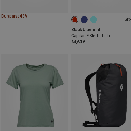
Du sparst 43%
Gr
M-L | 58-63CM
S-M | 53-59CM
Black Diamond
Capitan E Kletterhelm
64,60 €