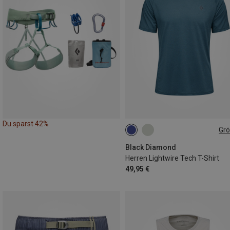
Du sparst 42%
Gr
M
L
Black Diamond
Herren Lightwire Tech T-Shirt
49,95 €