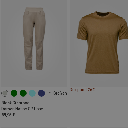
Du sparst 26%
Größen
+2
XS
S
M
L
Black Diamond
Damen Notion SP Hose
89,95 €