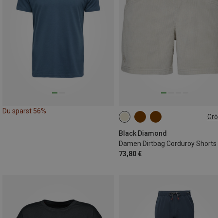
Du sparst 56%
Gr
XS
S
M
L
Black Diamond
Damen Dirtbag Corduroy Shorts
73,80 €