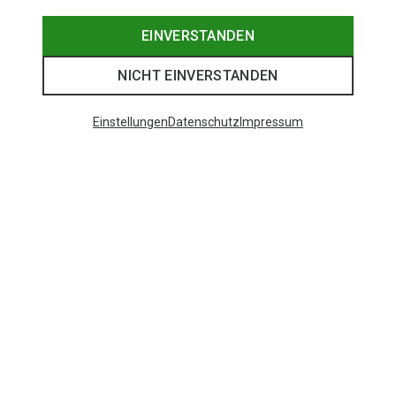
begeistert. Die Ski werden im österreichischen
Mittersill in detailverliebter Handarbeit in der Blizzard
EINVERSTANDEN
Ski Manufaktur hergestellt und überzeugen längst
durch ihre hohe Qualität und Zuverlässigkeit.
NICHT EINVERSTANDEN
Markencheck Black Diamond
Einstellungen
Datenschutz
Impressum
Firmensitz
… Salt Lake City, Utah
Vor allem bekannt für ..
. Kletterausrüstung
Bekannte Athleten
… Babsi Zangerl, Alex Honnold
Ein Klassiker ist
… Camalot Cams
Nachhaltigkeit
… zahlreiche Auszeichnungen für
Naturschutz, clean climbing