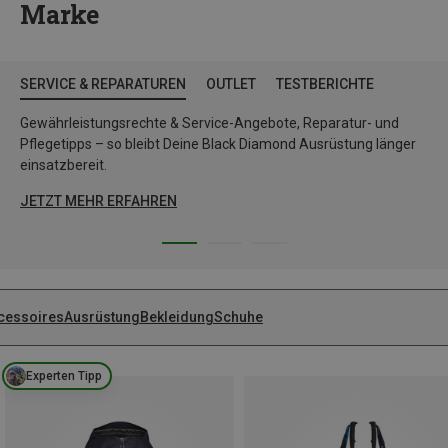
Marke
SERVICE & REPARATUREN
OUTLET
TESTBERICHTE
Gewährleistungsrechte & Service-Angebote, Reparatur- und
Pflegetipps – so bleibt Deine Black Diamond Ausrüstung länger
einsatzbereit.
JETZT MEHR ERFAHREN
cessoires
Ausrüstung
Bekleidung
Schuhe
Experten Tipp