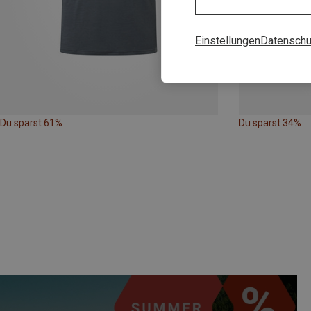
Einstellungen
Datenschu
Du sparst 61%
Du sparst 34%