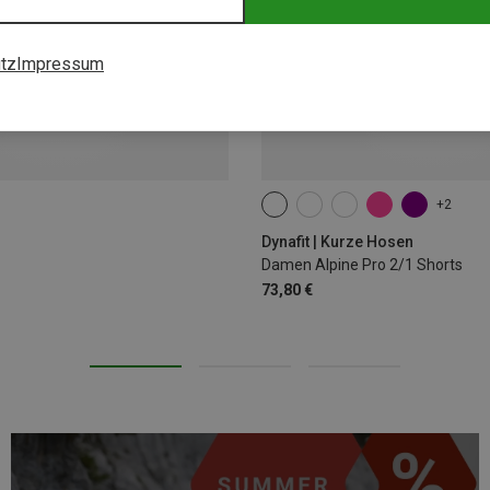
tz
Impressum
+2
XS
S
M
L
XL
Dynafit | Kurze Hosen
Damen Alpine Pro 2/1 Shorts
73,80 €