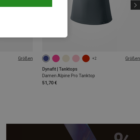
Größen
Größen
+2
XS
S
M
L
XL
Dynafit | Tanktops
Damen Alpine Pro Tanktop
51,70 €