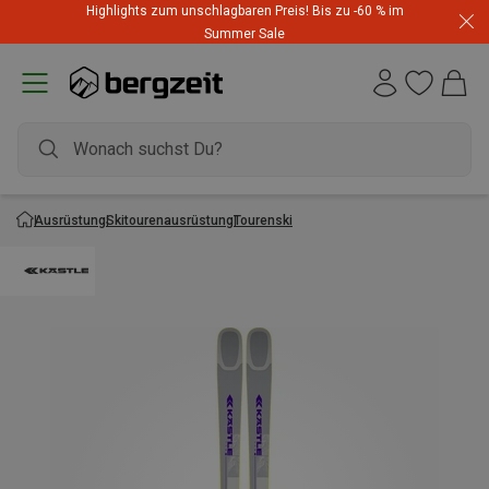
Highlights zum unschlagbaren Preis! Bis zu -60 % im
Summer Sale
Ausrüstung
Skitourenausrüstung
Tourenski