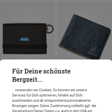
Für Deine schönste
Bergzeit...
Du sparst 23%
Größen
ONE SIZE
Deuter
… verwenden wir Cookies. So können wir unsere
Geldbeutel
Services für Dich optimieren, Inhalte auf Dich
19,95 €
zuschneiden und dir entsprechend personalisierte
Anzeigen zeigen. Deine Zustimmung schließt ggf. die
Verarbeitung Deiner Daten u.a. auch in den USA ein.