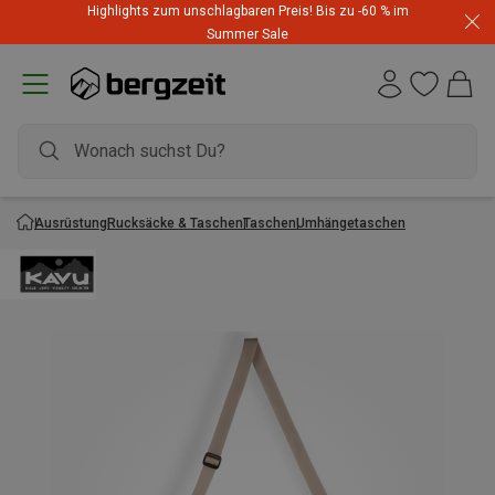
Highlights zum unschlagbaren Preis! Bis zu -60 % im
Summer Sale
Ausrüstung
Rucksäcke & Taschen
Taschen
Umhängetaschen