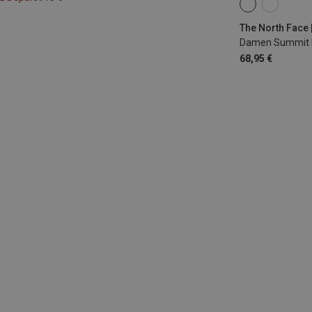
M
L
XL
The North Face 
Damen Summit P
68,95 €