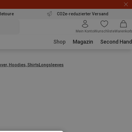
Retoure
CO2e-reduzierter Versand
Mein Konto
Wunschliste
Warenkorb
Shop
Magazin
Second Hand
over, Hoodies, Shirts
Longsleeves