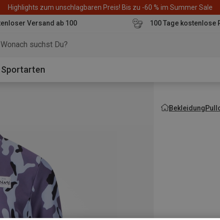
Highlights zum unschlagbaren Preis! Bis zu -60 % im Summer Sale
enloser Versand ab 100
100 Tage kostenlose 
o
Sportarten
Bekleidung
Pull