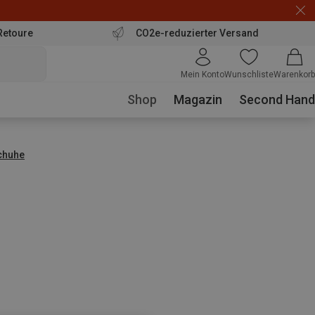
Retoure
CO2e-reduzierter Versand
Mein Konto
Wunschliste
Warenkorb
Shop
Magazin
Second Hand
chuhe