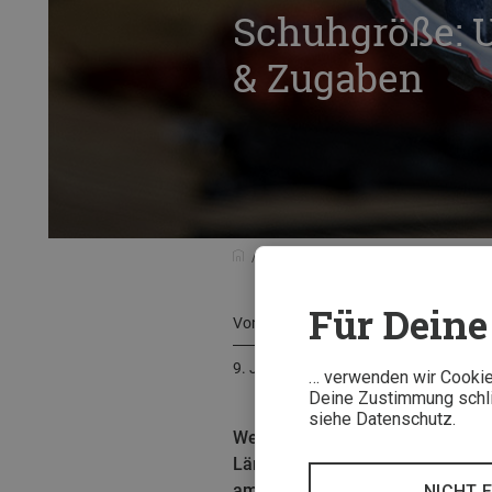
Schuhgröße: 
& Zugaben
Beratung
Kaufberatung
Schuh
Für Deine 
Von
Bela Elbich
9. Juli 2025
… verwenden wir Cookies
Deine Zustimmung schlie
siehe Datenschutz.
Weltweit gibt es vier Systeme f
Länge Deiner Füße. Wie Du Maß n
amerikanischen und Mondopoint-
NICHT 