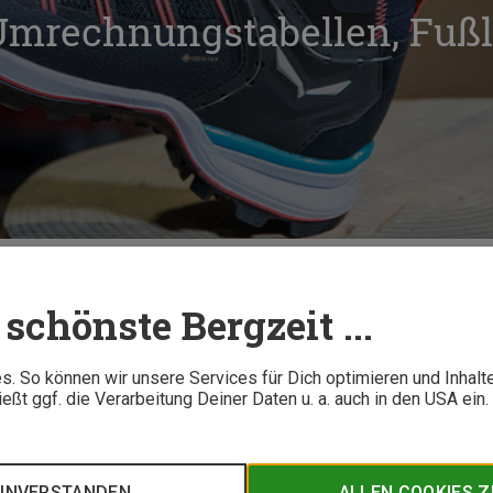
Umrechnungstabellen, Fuß
größe: Umrechnungstabellen, Fußlänge messen & Zugaben
schönste Bergzeit ...
7 M
. So können wir unsere Services für Dich optimieren und Inhalt
ßt ggf. die Verarbeitung Deiner Daten u. a. auch in den USA ein
ür die Größenangabe von Schuhen. Grundlage für die eigene Sc
immst, welche Zugaben nötig sind und wie es sich mit europä
Schuhgrößen verhält, verrät unser Größenratgeber samt Sch
EINVERSTANDEN
ALLEN COOKIES 