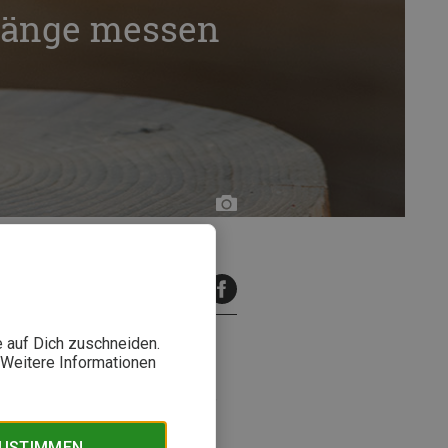
länge messen
Bergzeit
inuten Lesezeit
e auf Dich zuschneiden.
. Weitere Informationen
huhgröße ist jedoch immer die
ischen, englischen,
uhgrößentabelle.
ZUSTIMMEN