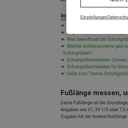
Inhalt
Einstellungen
Datenschu
Fußlänge messen, um Schuhgr
Zugaben bei Freizeit-, Lauf-, B
Was beeinflusst die Schuhgrö
Welche Größensysteme gibt e
Schuhgrößen?
Schuhgrößentabellen: Damen, 
Schuhgrößentabellen für Skis
FAQs zum Thema Schuhgröß
Fußlänge messen, u
Deine Fußlänge ist die Grundlag
Angaben wie 37, 39 1/3 oder 7,5 n
Zugabe mit der Innenschuhlänge 