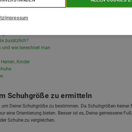
tz
Impressum
öße zu ermitteln
erg- & Kletterschuhen
ße zusätzlich?
s und wie berechnet man
Herren, Kinder
chuhe
en
m Schuhgröße zu ermitteln
e, um Deine Schuhgröße zu bestimmen. Da Schuhgrößen keiner 
ur eine Orientierung bieten. Besser ist es, Deine gemessene Fuß
der Schuhe zu vergleichen.