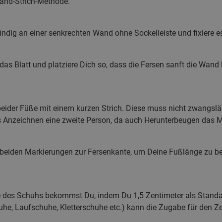
and-Strich-Methode.
ündig an einer senkrechten Wand ohne Sockelleiste und fixiere es
as Blatt und platziere Dich so, dass die Fersen sanft die Wand b
 beider Füße mit einem kurzen Strich. Diese muss nicht zwangslä
 Anzeichnen eine zweite Person, da auch Herunterbeugen das 
 beiden Markierungen zur Fersenkante, um Deine Fußlänge zu 
ge des Schuhs bekommst Du, indem Du 1,5 Zentimeter als Standa
he, Laufschuhe, Kletterschuhe etc.) kann die Zugabe für den Z