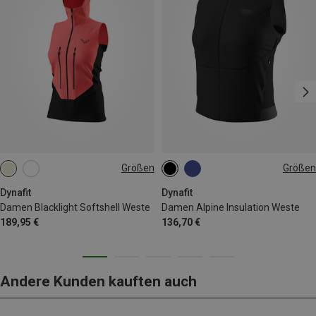
Größen
Größen
XS
S
M
L
XL
XS
S
M
L
XL
Dynafit
Dynafit
Damen Blacklight Softshell Weste
Damen Alpine Insulation Weste
189,95 €
136,70 €
Andere Kunden kauften auch