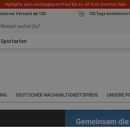
Highlights zum unschlagbaren Preis! Bis zu -60 % im Summer Sale
enloser Versand ab 100
100 Tage kostenlose 
o
Sportarten
ING
DEUTSCHER NACHHALTIGKEITSPREIS
UNSERE 