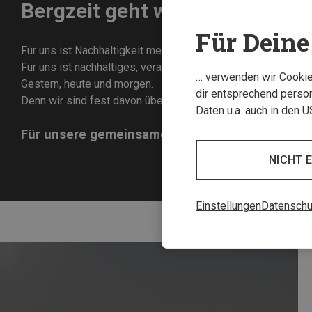
Bergzeit geht weiter.
Für Deine 
Für uns ist Nachhaltigkeit mehr als unseren Müll wieder mit
Für uns ist nachhaltiges, verantwortungsvolles Handeln esse
… verwenden wir Cookies
Gestern, heute und morgen.
dir entsprechend person
Denn wir sind fest davon überzeugt, dass es höchste Zeit is
Daten u.a. auch in den 
Für unsere gemeinsame Zukunft in den Bergen.
NICHT 
Einstellungen
Datenschu