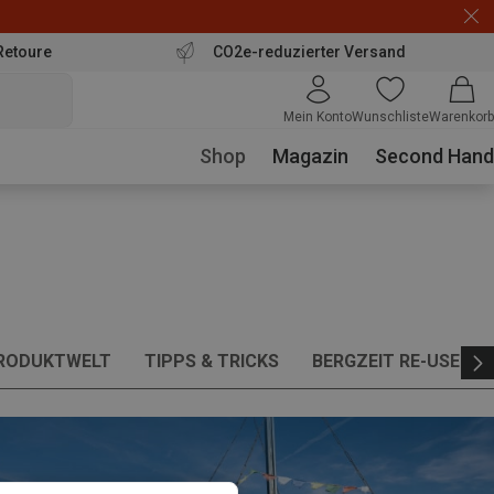
Retoure
CO2e-reduzierter Versand
Mein Konto
Wunschliste
Warenkorb
Shop
Magazin
Second Hand
PRODUKTWELT
TIPPS & TRICKS
BERGZEIT RE-USE