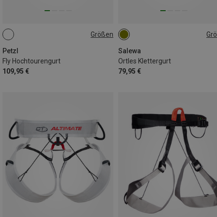
Größen
Gr
L | 86-96CM
S | 66-76CM
S-M | 70-94CM
M | 76-86CM
Petzl
Salewa
Fly Hochtourengurt
Ortles Klettergurt
109,95 €
79,95 €