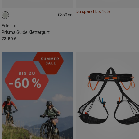
Du sparst bis 16%
Größen
S | 71-86CM
L | 85-100CM
Edelrid
Prisma Guide Klettergurt
73,80 €