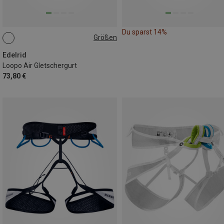
Du sparst 14%
Größen
S | 77-87CM
L | 94-104CM
M | 87-97CM
Edelrid
Loopo Air Gletschergurt
73,80 €