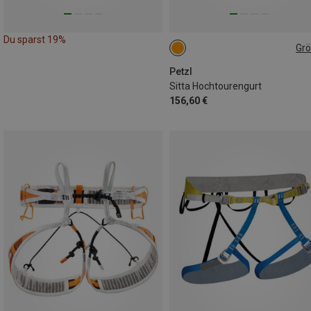
Du sparst 19%
Gr
65-71CM
71-77CM
77-84CM
84-92CM
Petzl
Sitta Hochtourengurt
156,60 €