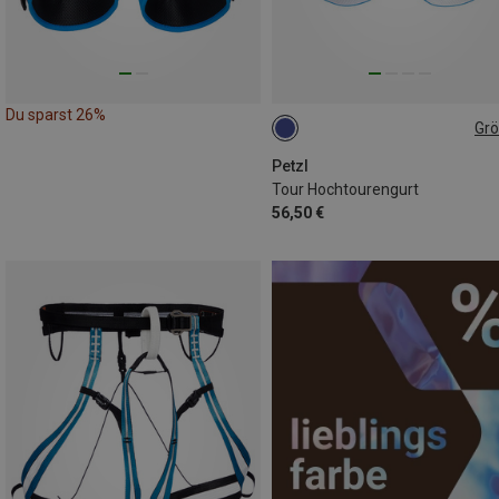
Du sparst 26%
Gr
L-XL | 84-108CM
S-M | 64-86C
Petzl
Tour Hochtourengurt
56,50 €