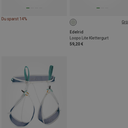
Du sparst 14%
Gr
S
M
L
Edelrid
Loopo Lite Klettergurt
59,20 €