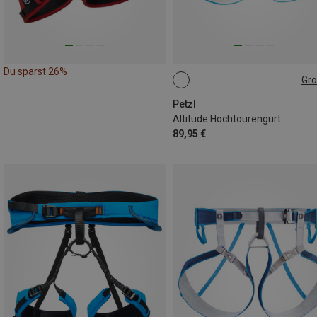
Du sparst 26%
Gr
S-M
L-XL
M-L
Petzl
Altitude Hochtourengurt
89,95 €