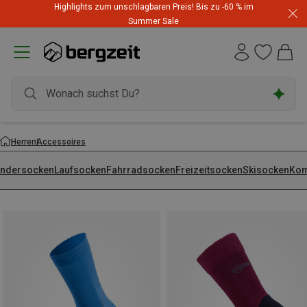
Highlights zum unschlagbaren Preis! Bis zu -60 % im
Summer Sale
Herren
Accessoires
ndersocken
Laufsocken
Fahrradsocken
Freizeitsocken
Skisocken
Kom