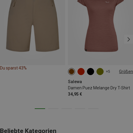
Du sparst 43%
Größen
+5
XS
S
M
L
XL
XXL
Salewa
Damen Puez Melange Dry T-Shirt
34,95 €
Beliebte Kategorien