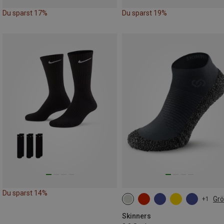
Du sparst 17%
Du sparst 19%
Du sparst 14%
Gr
+1
Skinners