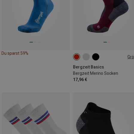
Du sparst 59%
Gr
36|37|38
39|40|41
42|43|4
45|46|47
Bergzeit Basics
Bergzeit Merino Socken
17,96 €