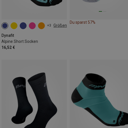
Du sparst 57%
Größen
+3
35|36|37|38
39|40|41|42
43|44|45|46
Dynafit
Alpine Short Socken
16,52 €