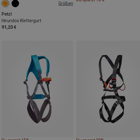
Größen
L | 84-92CM
XS | 65-71CM
M | 77-84CM
S | 71-77CM
Petzl
Hirundos Klettergurt
91,20 €