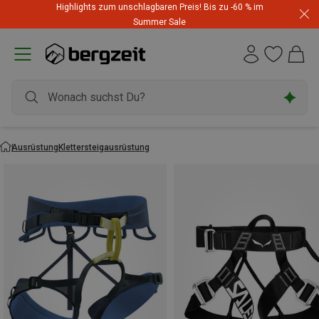
Highlights zum unschlagbaren Preis! Bis zu -60 % im
Summer Sale
Ausrüstung
Klettersteigausrüstung