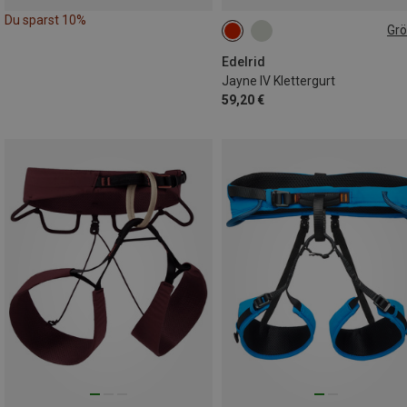
Du sparst 10%
Gr
58-78CM
62-83CM
70-90CM
78-89CM
Edelrid
Jayne IV Klettergurt
86-106CM
59,20 €