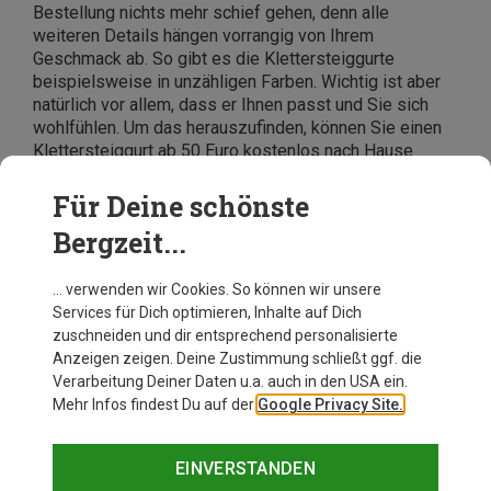
Bestellung nichts mehr schief gehen, denn alle
weiteren Details hängen vorrangig von Ihrem
Geschmack ab. So gibt es die Klettersteiggurte
beispielsweise in unzähligen Farben. Wichtig ist aber
natürlich vor allem, dass er Ihnen passt und Sie sich
wohlfühlen. Um das herauszufinden, können Sie einen
Klettersteiggurt ab 50 Euro kostenlos nach Hause
bestellen. Passt er Ihnen nicht oder haben Sie sich
mehrere Gurte zur Auswahl bestellt, können Sie die
Für Deine schönste
übrigen an Bergzeit zurückschicken. Sind Sie noch
Bergzeit...
immer unsicher? Das ist kein Problem. Unser Service-
Team hilft Ihnen gerne per Telefon, Mail oder Live-Chat.
… verwenden wir Cookies. So können wir unsere
Services für Dich optimieren, Inhalte auf Dich
zuschneiden und dir entsprechend personalisierte
Anzeigen zeigen. Deine Zustimmung schließt ggf. die
Verarbeitung Deiner Daten u.a. auch in den USA ein.
Mehr Infos findest Du auf der
Google Privacy Site.
EINVERSTANDEN