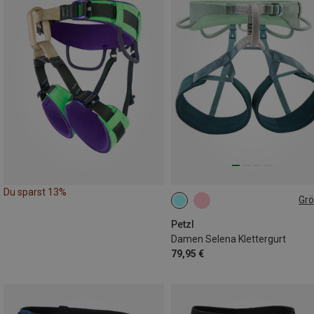
Du sparst 13%
Gr
65-71CM
71-77CM
77-84CM
84-92CM
Petzl
Damen Selena Klettergurt
79,95 €