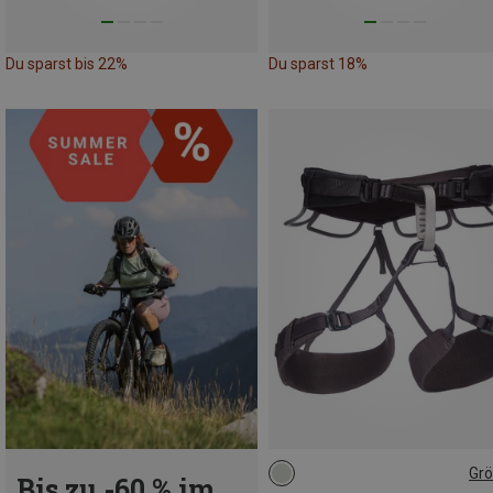
Du sparst bis 22%
Du sparst 18%
Gr
Bis zu -60 % im
XXS
XS - M