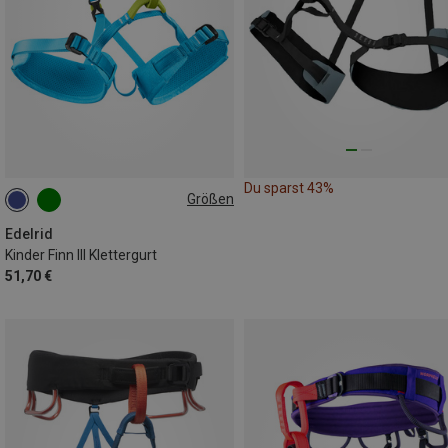
Du sparst 43%
Größen
XS | 50-70CM
XXS | 40-60CM
Edelrid
Kinder Finn III Klettergurt
51,70 €