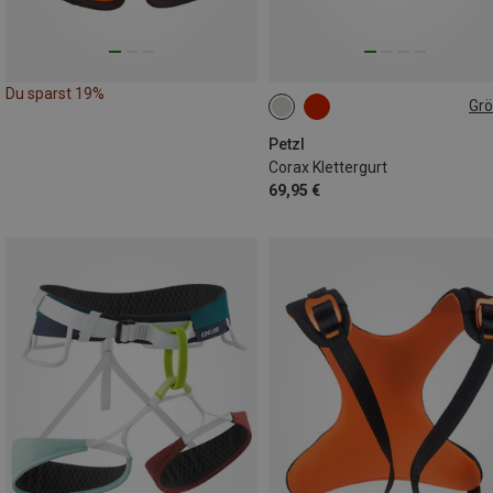
Du sparst 19%
Gr
1 | 65-96CM
Petzl
Corax Klettergurt
69,95 €