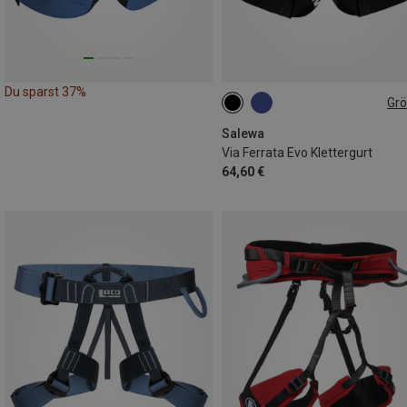
Du sparst 37%
Gr
M-XXL
Salewa
Via Ferrata Evo Klettergurt
64,60 €