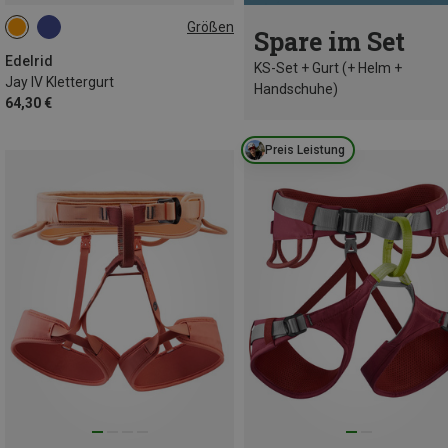
Größen
Spare im Set
68-88CM
75-95CM
82-102CM
90-110CM
Edelrid
KS-Set + Gurt (+ Helm +
Jay IV Klettergurt
Handschuhe)
64,30 €
Preis Leistung