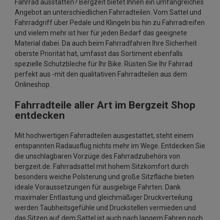
Fahrrad ausstatten? Bergzeit bietet Ihnen ein umfangreiches
Angebot an unterschiedlichen Fahrradteilen. Vom Sattel und
Fahrradgriff über Pedale und Klingeln bis hin zu Fahrradreifen
und vielem mehr ist hier für jeden Bedarf das geeignete
Material dabei. Da auch beim Fahrradfahren Ihre Sicherheit
oberste Priorität hat, umfasst das Sortiment ebenfalls
spezielle Schutzbleche für Ihr Bike. Rüsten Sie Ihr Fahrrad
perfekt aus -mit den qualitativen Fahrradteilen aus dem
Onlineshop.
Fahrradteile aller Art im Bergzeit Shop
entdecken
Mit hochwertigen Fahrradteilen ausgestattet, steht einem
entspannten Radausflug nichts mehr im Wege. Entdecken Sie
die unschlagbaren Vorzüge des Fahrradzubehörs von
bergzeit.de. Fahrradsattel mit hohem Sitzkomfort durch
besonders weiche Polsterung und große Sitzfläche bieten
ideale Voraussetzungen für ausgiebige Fahrten. Dank
maximaler Entlastung und gleichmäßiger Druckverteilung
werden Taubheitsgefühle und Druckstellen vermieden und
das Sitzen auf dem Sattel ist auch nach langem Fahren noch