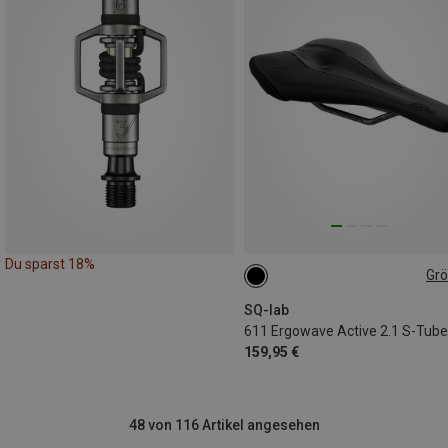
Du sparst 18%
Gr
13CM
14CM
16CM
15CM
SQ-lab
159,95 €
48 von 116 Artikel angesehen