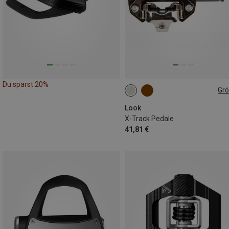
Du sparst 20%
Gr
ONE SIZE
Look
X-Track Pedale
41,81 €