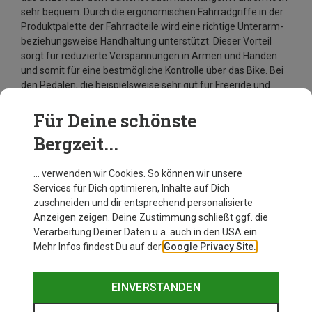
sehr bequem. Durch die ergonomischen Fahrradgriffe in der
Produktpalette der Fahrradteile wird eine richtige Unterarm-
beziehungsweise Handhaltung unterstützt. Dieser Vorteil
sorgt für reduzierte Verspannungen in Armen und Händen
und somit für eine bestmögliche Kontrolle über das Bike. Bei
den Pedalen, die beispielsweise sehr gut für Freeride und
Downhill geeignet sind, wird dank einer geringen
Angriffsfläche ein starkes Verschmutzen verhindert. Die
Für Deine schönste
Aufstandsfläche für die Füße schafft einen hohen
Bergzeit...
Fahrkomfort und verbesserte Dichtungen vermindern das
Eindringen von Wasser.
… verwenden wir Cookies. So können wir unsere
Services für Dich optimieren, Inhalte auf Dich
zuschneiden und dir entsprechend personalisierte
Anzeigen zeigen. Deine Zustimmung schließt ggf. die
Verarbeitung Deiner Daten u.a. auch in den USA ein.
Mehr Infos findest Du auf der
Google Privacy Site.
EINVERSTANDEN