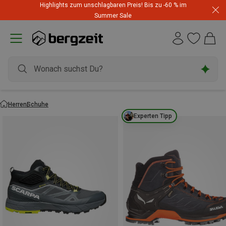
Highlights zum unschlagbaren Preis! Bis zu -60 % im
Summer Sale
Herren
Schuhe
Experten Tipp