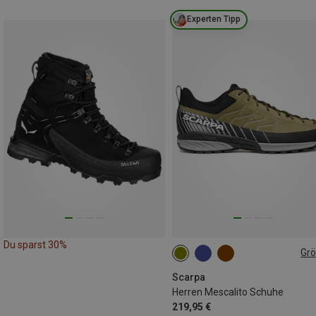
Experten Tipp
Du sparst 30%
Gr
Scarpa
Herren Mescalito Schuhe
219,95 €