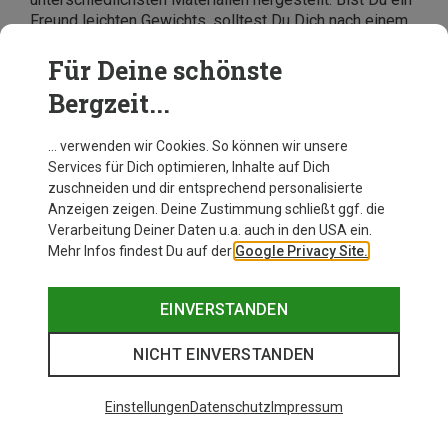
Freund leichten Gewichts, solltest Du Dich nach einem
Wanderschuh aus Kunststoffen und Kunstfasern
umsehen. Doch auch Fans
klassischer Lederschuhe
Für Deine schönste
werden nach wie vor fündig, müssen jedoch in der
Bergzeit...
Regel ein etwas höheres Gewicht in Kauf nehmen.
Dafür werden sie mit einer höheren
Produktlebensdauer belohnt.
… verwenden wir Cookies. So können wir unsere
Services für Dich optimieren, Inhalte auf Dich
Bist Du auf der Suche nach Herren-Wanderschuhen, die
zuschneiden und dir entsprechend personalisierte
nach
veganen
Richtlinen gefertigt wurden, findest im
Anzeigen zeigen. Deine Zustimmung schließt ggf. die
Handel eine wachsende Auswahl. Immer mehr
Verarbeitung Deiner Daten u.a. auch in den USA ein.
Hersteller verweisen auf dieses immer wichtiger
Mehr Infos findest Du auf der
Google Privacy Site.
werdende Attribut.
Was sind die Top-Herren-Wanderschuhe
EINVERSTANDEN
auf dem Markt?
NICHT EINVERSTANDEN
Viele Print- und Online-Magazine küren jeden Monat
die aktuellen Testsieger unter den Wanderschuhen für
Männer. Dabei werden häufig bestimmte Merkmale
Einstellungen
Datenschutz
Impressum
hervorgehoben und die Schuhe beispielsweise nach
Wasserdichtigkeit, Atmungsaktivität, Gewicht usw.