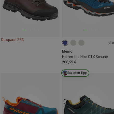
Du sparst 22%
Gr
Meindl
Herren Lite Hike GTX Schuhe
206,95 €
Experten Tipp