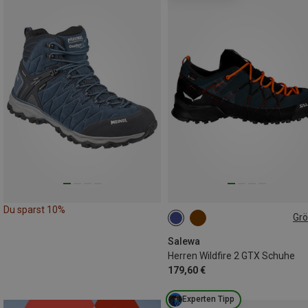
Du sparst 10%
Gr
Salewa
Herren Wildfire 2 GTX Schuhe
179,60 €
Experten Tipp