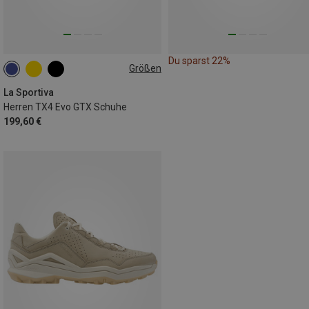
Du sparst 22%
Größen
41.5
42
44.5
45
45.5
46
La Sportiva
Herren TX4 Evo GTX Schuhe
199,60 €