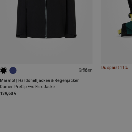
Du sparst 11%
Größen
XS
S
M
L
XL
Marmot | Hardshelljacken & Regenjacken
Damen PreCip Evo Flex Jacke
139,60 €