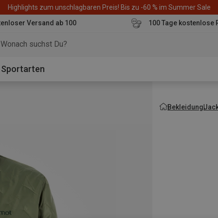
Highlights zum unschlagbaren Preis! Bis zu -60 % im Summer Sale
enloser Versand ab 100
100 Tage kostenlose 
o
Sportarten
Bekleidung
Jac