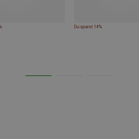
%
Du sparst 14%