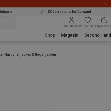
Retoure
CO2e-reduzierter Versand
Mein Konto
Wunschliste
Warenkorb
Shop
Magazin
Second Hand
ken
Hardshelljacken & Regenjacken