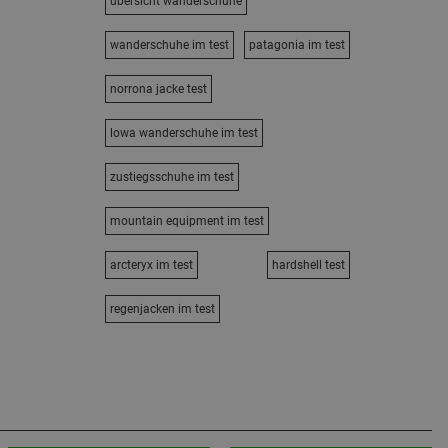
übersicht wanderschuhe
wanderschuhe im test
patagonia im test
norrona jacke test
lowa wanderschuhe im test
zustiegsschuhe im test
mountain equipment im test
arcteryx im test
hardshell test
regenjacken im test