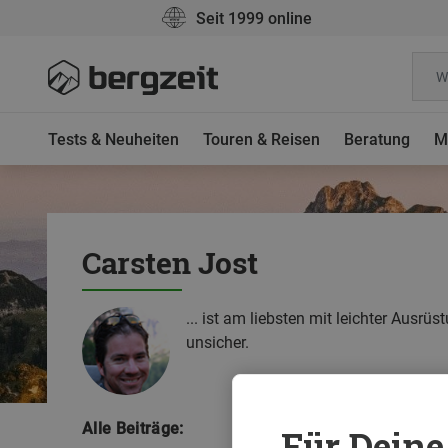
Seit 1999 online
Tests & Neuheiten
Touren & Reisen
Beratung
M
Carsten Jost
... ist am liebsten mit leichter Ausr
unsicher.
Alle Beiträge:
Für Deine 