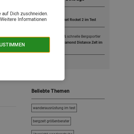
ber 2019
1
e auf Dich zuschneiden.
Klein, aber oho!
. Weitere Informationen
Gaskocher MSR Pocket Rocket 2 im Test
t mögen,
 Wetter
2
Für Minimalisten & schnelle Bergsportler
Ultraleichtes Black Diamond Distance Zelt im
ZUSTIMMEN
Test
Mai 2019
n Carsten
Beliebte Themen
wanderausrüstung im test
bergzeit größenberater