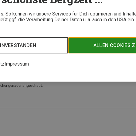
le Bergsportler
20. Okto
. So können wir unsere Services für Dich optimieren und Inhalt
ond Distance Zelt im Test
ßt ggf. die Verarbeitung Deiner Daten u. a. auch in den USA ein
 sich Black Diamond an minimalistische Trekker und Bergsportler, die es superleich
eschlossenen Zeltes verzichten zu wollen. Ob sich das Ultraleichtzelt bei Wind und
 Bergzeit getestet.
EINVERSTANDEN
ALLEN COOKIES 
16. 
tz
Impressum
ocket 2 im Test
einer der kompaktesten Gaskocher auf dem Markt und verfügt trotz seines kleinen
ckendes Leistungsspektrum. Der Outdoor-Ausrüstungsexperte und Leichtgewichtfa
ocher genauer angeschaut.