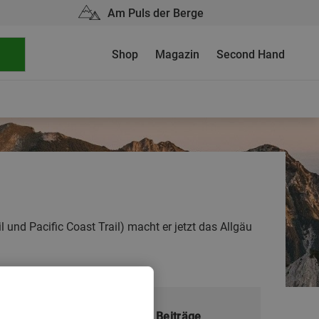
Am Puls der Berge
Shop
Magazin
Second Hand
 und Pacific Coast Trail) macht er jetzt das Allgäu
Meistgelesene Beiträge