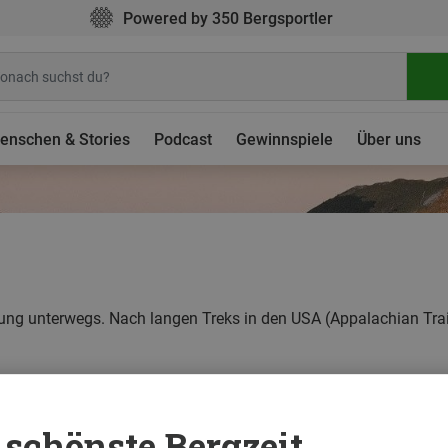
Powered by 350 Bergsportler
enschen & Stories
Podcast
Gewinnspiele
Über uns
üstung unterwegs. Nach langen Treks in den USA (Appalachian Trail
schönste Bergzeit ...