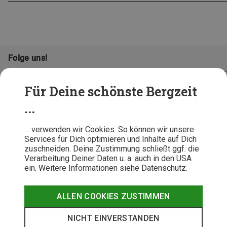
Folge uns!
Für Deine schönste Bergzeit
...
… verwenden wir Cookies. So können wir unsere
Services für Dich optimieren und Inhalte auf Dich
zuschneiden. Deine Zustimmung schließt ggf. die
Verarbeitung Deiner Daten u. a. auch in den USA
ein. Weitere Informationen siehe Datenschutz.
AGB
Datenschutz
Widerrufsbelehrung
Impressum
Hinweisgeber
Erklärung
ALLEN COOKIES ZUSTIMMEN
Barrierefr
NICHT EINVERSTANDEN
© 2026 Bergzeit GmbH © Bergsport, Outdoor & Trekking Shop