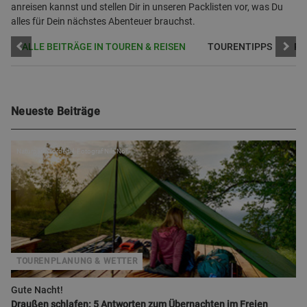
anreisen kannst und stellen Dir in unseren Packlisten vor, was Du
alles für Dein nächstes Abenteuer brauchst.
ALLE BEITRÄGE IN TOUREN & REISEN
TOURENTIPPS
RE
Neueste Beiträge
Naturpark Nordeifel, Fotograf Nils Nöll
TOURENPLANUNG & WETTER
Gute Nacht!
Draußen schlafen: 5 Antworten zum Übernachten im Freien