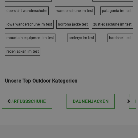
übersicht wanderschuhe
wanderschuhe im test
patagonia im test
lowa wanderschuhe im test
norrona jacke test
zustiegsschuhe im test
mountain equipment im test
arcteryx im test
hardshell test
regenjacken im test
Unsere Top Outdoor Kategorien
BARFUSSSCHUHE
DAUNENJACKEN