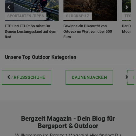
SPORTARTEN-TIPPS
GLÜCKSPILZ
TEST
FTP und FTHR: So misst Du
Gewinne ein Bikeoutfit von
Der Deut
Deinen Leistungsstand auf dem
Ortovox im Wert von über 500
Mountai
Rad
Euro
Unsere Top Outdoor Kategorien
BARFUSSSCHUHE
DAUNENJACKEN
Bergzeit Magazin - Dein Blog für
Bergsport & Outdoor
Willkommen im Bergzeit Magazin! Hier findest Du