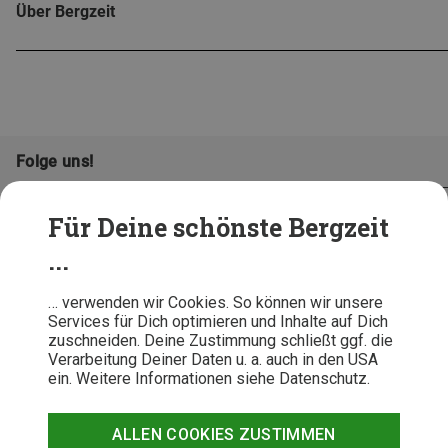
Über Bergzeit
Folge uns!
Für Deine schönste Bergzeit
...
… verwenden wir Cookies. So können wir unsere
Services für Dich optimieren und Inhalte auf Dich
zuschneiden. Deine Zustimmung schließt ggf. die
Verarbeitung Deiner Daten u. a. auch in den USA
ein. Weitere Informationen siehe Datenschutz.
AGB
Datenschutz
Widerrufsbelehrung
Impressum
Hinweisgeber
Erklärung
ALLEN COOKIES ZUSTIMMEN
Barrierefr