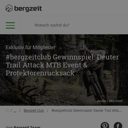
Exklusiv für Mitglieder
#bergzeitclub Gewinnspiel: Deuter
Trail Attack MTB Event &
Protektorenrucksack
Deuter | Mia Knoll
...
Bergzeit Club
#bergzeitclub Gewinnspiel: Deuter Trail Attack MTB Event & Protektorenrucksack
Von
Bergzeit Team