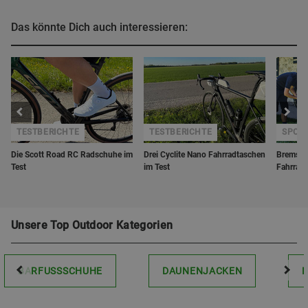
Das könnte Dich auch interessieren:
TESTBERICHTE
TESTBERICHTE
SPORT
Die Scott Road RC Radschuhe im
Drei Cyclite Nano Fahrradtaschen
Bremsbe
Test
im Test
Fahrrad
Unsere Top Outdoor Kategorien
BARFUSSSCHUHE
DAUNENJACKEN