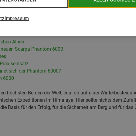
tz
Impressum
 entwickelt für noch mehr
lichen Alpen
s neuen Scarpa Phantom 6000
res
Praxiseinsatz
ignet sich der Phantom 6000?
m 6000
n höchsten Bergen der Welt, egal ob auf einer Winterbesteigung 
nischen Expeditionen im Himalaya. Hier sollte nichts dem Zufal
die Basis für den Erfolg, für die Sicherheit am Berg und für das