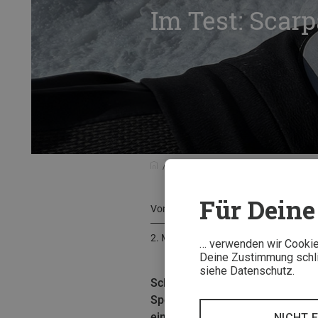
Im Test: Scar
Tests & Neuheiten
Testberichte
Für Deine 
Von
Oliver Lair
2. Mai 2023
… verwenden wir Cookies
Deine Zustimmung schlie
siehe Datenschutz.
Schon der Name verrät, wo der n
Speziell fürs Höhenbergsteigen g
eine bessere Anpassung an den F
NICHT 