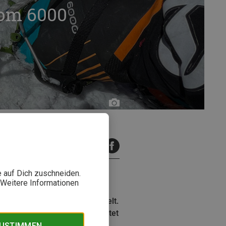
tom 6000
Oliver
Lair
inuten Lesezeit
e auf Dich zuschneiden.
. Weitere Informationen
bzw. auf die 6000er dieser Welt.
on jetzt noch leichter und bietet
air hat den Schuh ausprobiert.
ZUSTIMMEN