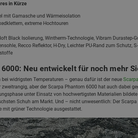
res in Kürze
fel mit Gamasche und Wärmeisolation
ixedklettern, extreme Hochtouren
loft Black Isolierung, Wintherm-Technologie, Vibram Durastep-
nsohle, Recco Reflektor, H-Dry, Leichter PU-Rand zum Schutz, S-
stoffe
6000: Neu entwickelt für noch mehr Si
 bei widrigsten Temperaturen – genau dafür ist der neue
Scarp
er zweitrangig, aber der Scarpa Phantom 6000 hat auch dabei g
ungsphase unter Einsatz von hochwertigsten Materialien bildete 
schsten Schuh am Markt. Und – nicht unwesentlich: Der Scarpa
 mit grüner Technologie ausgestattet.