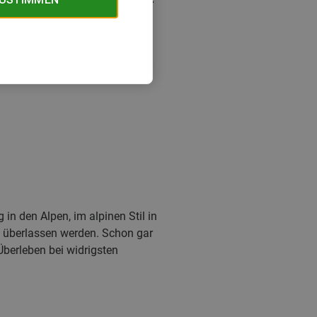
in den Alpen, im alpinen Stil in
l überlassen werden. Schon gar
 Überleben bei widrigsten