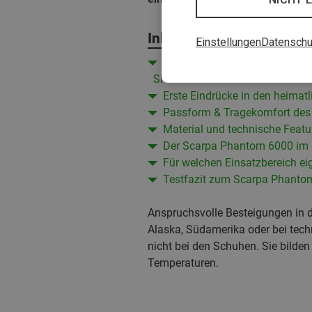
Inhalt
Einstellungen
Datenschu
Der Scarpa Phantom 6000: Neu
Sicherheit
Erste Eindrücke in den heimat
Passform & Tragekomfort de
Material und technische Featu
Der Scarpa Phantom 6000 im 
Für welchen Einsatzbereich e
Testfazit zum Scarpa Phanto
Anspruchsvolle Besteigungen in de
Alaska, Südamerika oder bei tech
nicht bei den Schuhen. Sie bilden 
Temperaturen.