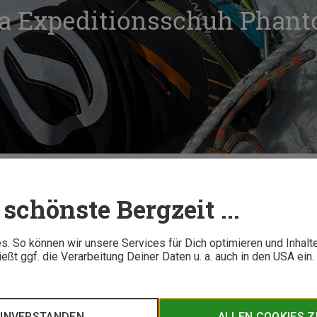
pa Expeditionsschuh Phan
Im Test: Scarpa Expeditionsschuh Phantom 6000
schönste Bergzeit ...
7 M
. So können wir unsere Services für Dich optimieren und Inhalt
ßt ggf. die Verarbeitung Deiner Daten u. a. auch in den USA ein
eue Bergschuh Scarpa Phantom 6000 hinwill: Ins Hochgebirge 
eschaffen, ist der Phantom 6000 in seiner überarbeiteten Versi
uß für mehr Sicherheit. Höhenbergsteiger und Tester Oliver L
EINVERSTANDEN
ALLEN COOKIES 