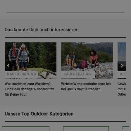
Das könnte Dich auch interessieren:
KAUFBERATUNG
KAUFBERATUNG
ALPI
Was anziehen zum Wandern?
Welche Wanderschuhe kann ich
Gewinne
Finde das richtige Wanderoutfit
bei Hallux valgus tragen?
mit The 
für Deine Tour
Ortlerre
Unsere Top Outdoor Kategorien