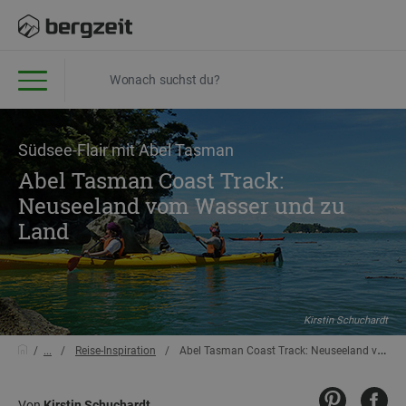
Südsee-Flair mit Abel Tasman
Abel Tasman Coast Track:
Neuseeland vom Wasser und zu
Land
Kirstin Schuchardt
...
Reise-Inspiration
Abel Tasman Coast Track: Neuseeland vom Wasser und zu Land
Von
Kirstin Schuchardt