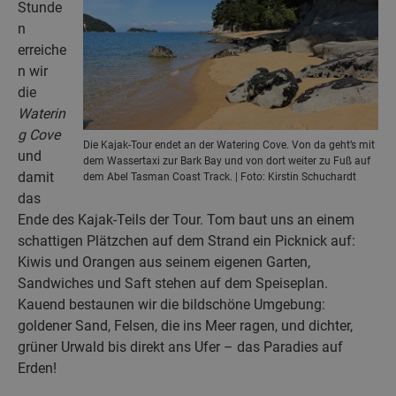
Stunde
n
erreiche
n wir
die
Waterin
g Cove
Die Kajak-Tour endet an der Watering Cove. Von da geht’s mit
und
dem Wassertaxi zur Bark Bay und von dort weiter zu Fuß auf
damit
dem Abel Tasman Coast Track. | Foto: Kirstin Schuchardt
das
Ende des Kajak-Teils der Tour. Tom baut uns an einem
schattigen Plätzchen auf dem Strand ein Picknick auf:
Kiwis und Orangen aus seinem eigenen Garten,
Sandwiches und Saft stehen auf dem Speiseplan.
Kauend bestaunen wir die bildschöne Umgebung:
goldener Sand, Felsen, die ins Meer ragen, und dichter,
grüner Urwald bis direkt ans Ufer – das Paradies auf
Erden!