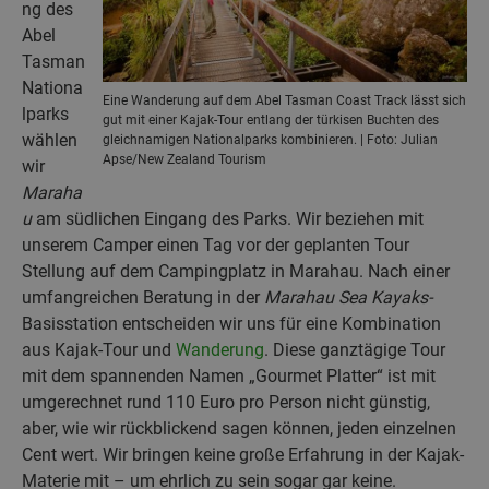
ng des
Abel
Tasman
Nationa
Eine Wanderung auf dem Abel Tasman Coast Track lässt sich
lparks
gut mit einer Kajak-Tour entlang der türkisen Buchten des
wählen
gleichnamigen Nationalparks kombinieren. | Foto: Julian
Apse/New Zealand Tourism
wir
Maraha
u
am südlichen Eingang des Parks. Wir beziehen mit
unserem Camper einen Tag vor der geplanten Tour
Stellung auf dem Campingplatz in Marahau. Nach einer
umfangreichen Beratung in der
Marahau Sea Kayaks-
Basisstation entscheiden wir uns für eine Kombination
aus Kajak-Tour und
Wanderung
. Diese ganztägige Tour
mit dem spannenden Namen „Gourmet Platter“ ist mit
umgerechnet rund 110 Euro pro Person nicht günstig,
aber, wie wir rückblickend sagen können, jeden einzelnen
Cent wert. Wir bringen keine große Erfahrung in der Kajak-
Materie mit – um ehrlich zu sein sogar gar keine.