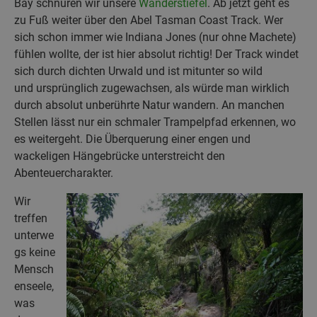
Bay schnüren wir unsere
Wanderstiefel
. Ab jetzt geht es
zu Fuß weiter über den Abel Tasman Coast Track. Wer
sich schon immer wie Indiana Jones (nur ohne Machete)
fühlen wollte, der ist hier absolut richtig! Der Track windet
sich durch dichten Urwald und ist mitunter so wild
und ursprünglich zugewachsen, als würde man wirklich
durch absolut unberührte Natur wandern. An manchen
Stellen lässt nur ein schmaler Trampelpfad erkennen, wo
es weitergeht. Die Überquerung einer engen und
wackeligen Hängebrücke unterstreicht den
Abenteuercharakter.
Wir
treffen
unterwe
gs keine
Mensch
enseele,
was