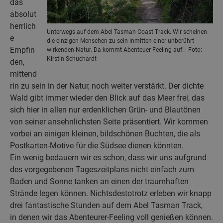
das
absolut
herrlich
Unterwegs auf dem Abel Tasman Coast Track. Wir scheinen
e
die einzigen Menschen zu sein inmitten einer unberührt
Empfin
wirkenden Natur. Da kommt Abenteuer-Feeling auf! | Foto:
Kirstin Schuchardt
den,
mittend
rin zu sein in der Natur, noch weiter verstärkt. Der dichte
Wald gibt immer wieder den Blick auf das Meer frei, das
sich hier in allen nur erdenklichen Grün- und Blautönen
von seiner ansehnlichsten Seite präsentiert. Wir kommen
vorbei an einigen kleinen, bildschönen Buchten, die als
Postkarten-Motive für die Südsee dienen könnten.
Ein wenig bedauern wir es schon, dass wir uns aufgrund
des vorgegebenen Tageszeitplans nicht einfach zum
Baden und Sonne tanken an einen der traumhaften
Strände legen können. Nichtsdestotrotz erleben wir knapp
drei fantastische Stunden auf dem Abel Tasman Track,
in denen wir das Abenteurer-Feeling voll genießen können.