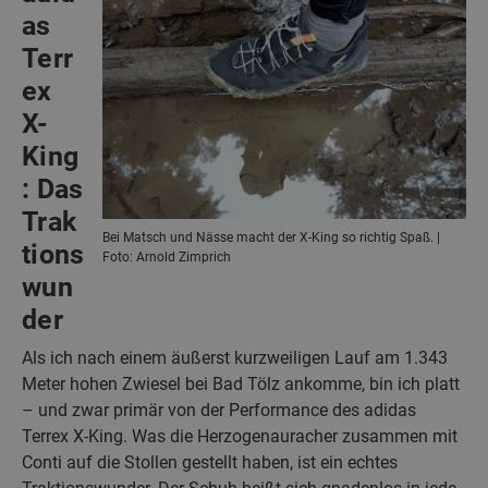
as
Terr
ex
X-
King
: Das
Trak
Bei Matsch und Nässe macht der X-King so richtig Spaß. |
tions
Foto: Arnold Zimprich
wun
der
Als ich nach einem äußerst kurzweiligen Lauf am 1.343
Meter hohen Zwiesel bei Bad Tölz ankomme, bin ich platt
– und zwar primär von der Performance des adidas
Terrex X-King. Was die Herzogenauracher zusammen mit
Conti auf die Stollen gestellt haben, ist ein echtes