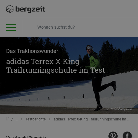
Das Traktionswunder
adidas Terrex X-King
Trailrunningschuhe im Test
Arnold Zimprich
...
Testberichte
adidas Terrex X-King Trailrunningschuhe im Test
Von
Arnold Zimprich