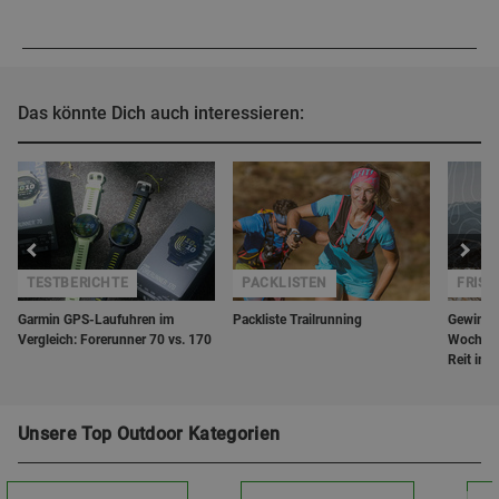
Das könnte Dich auch interessieren:
TESTBERICHTE
PACKLISTEN
FRISC
Garmin GPS-Laufuhren im
Packliste Trailrunning
Gewinne 
Vergleich: Forerunner 70 vs. 170
Wochenen
Reit im 
Unsere Top Outdoor Kategorien