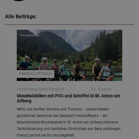
Alle Beiträge:
Franziska Alex
FRISCHLUFTKICK
Unterwegs beim Bergzeit
14. August
Frischluftkick
2024
Mountainbiken mit POC und Schöffel in St. Anton am
Arlberg
Mitte Juli durften Simone und Thomas – unsere beiden
glücklichen Gewinner des Bergzeit Frischluftkicks – ein
Mountainbike-Wochenende in St. Anton am Arlberg inklusive
Techniktraining und herrlichen Eindrücken am Berg verbringen.
Franzi Lex hat sie für uns begleitet.