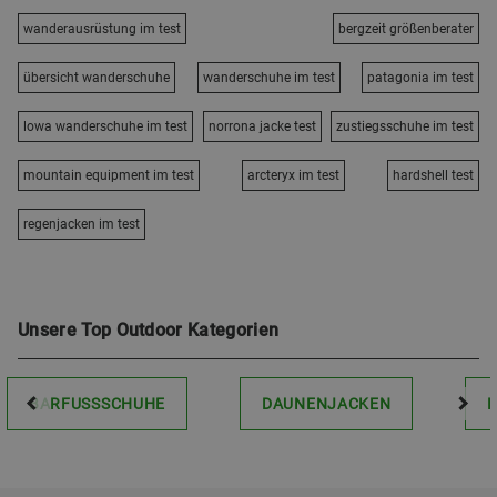
wanderausrüstung im test
bergzeit größenberater
übersicht wanderschuhe
wanderschuhe im test
patagonia im test
lowa wanderschuhe im test
norrona jacke test
zustiegsschuhe im test
mountain equipment im test
arcteryx im test
hardshell test
regenjacken im test
Unsere Top Outdoor Kategorien
BARFUSSSCHUHE
DAUNENJACKEN