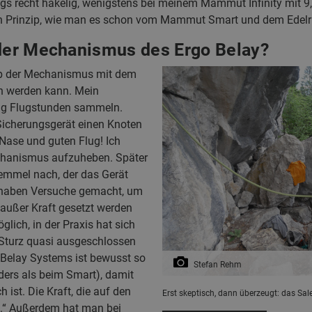
ings recht hakelig, wenigstens bei meinem Mammut Infinity mit 9
en Prinzip, wie man es schon vom Mammut Smart und dem Edelr
 der Mechanismus des Ergo Belay?
 ob der Mechanismus mit dem
n werden kann. Mein
enig Flugstunden sammeln.
Sicherungsgerät einen Knoten
 Nase und guten Flug! Ich
echanismus aufzuheben. Später
Semmel nach, der das Gerät
ir haben Versuche gemacht, um
 außer Kraft gesetzt werden
lich, in der Praxis hat sich
 Sturz quasi ausgeschlossen
 Belay Systems ist bewusst so
Stefan Rehm
ders als beim Smart), damit
 ist. Die Kraft, die auf den
Erst skeptisch, dann überzeugt: das Sal
h.“ Außerdem hat man bei