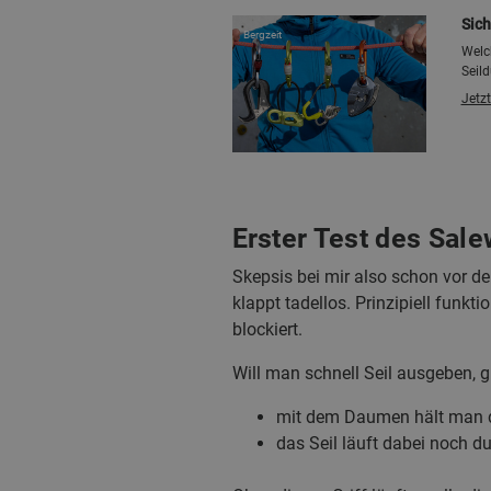
Sich
Bergzeit
Welc
Seild
Jetzt
Erster Test des Sal
Skepsis bei mir also schon vor de
klappt tadellos. Prinzipiell funkt
blockiert.
Will man schnell Seil ausgeben, gi
mit dem Daumen hält man d
das Seil läuft dabei noch d