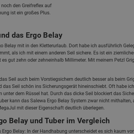
noch den Greifreflex auf
nung ist ein großes Plus.
 und das Ergo Belay
 Belay mit in den Kletterurlaub. Dort habe ich ausführlich Gele
mmt, als ich mit einem anderen Seil sichere. Es ist ein ziemlich
 es gut zehn oder zehneinhalb Millimeter. Mit meinem Petzl Grigr
as Seil auch beim Vorstiegsichern deutlich besser als beim Grigr
das Seil schön ins Sicherungsgerät hineinschiebt. Oft habe ich
nter dem Rüssel hat. Durch das dicke Seil blockiert das Sicheru
uber kann das Salewa Ergo Belay System zwar nicht mithalten,
 MegaJul mit dieser Eigenschaft deutlich überlegen.
go Belay und Tuber im Vergleich
as Ergo Belay: In der Handhabung unterscheidet es sich kaum v