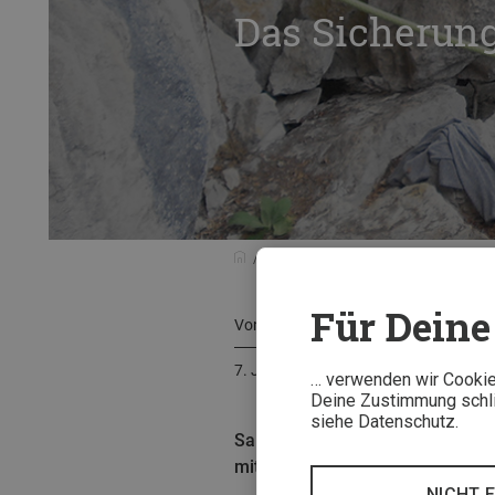
Das Sicherung
Tests & Neuheiten
Testberichte
Für Deine 
Von
Stefan Rehm
7. Juli 2023
… verwenden wir Cookies
Deine Zustimmung schlie
siehe Datenschutz.
Salewa hat 2015 ein neues Siche
mit anderen Sicherungsgeräten? U
NICHT 