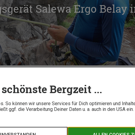
sgerät Salewa Ergo Belay 
Das Sicherungsgerät Salewa Ergo Belay im Test
schönste Bergzeit ...
5 M
. So können wir unsere Services für Dich optimieren und Inhalt
ßt ggf. die Verarbeitung Deiner Daten u. a. auch in den USA ein
rungsgerät auf den Markt gebracht: das Salewa Ergo Belay. Wi
nd wie macht sich das Gerät im Sportkletteralltag. Wir haben'
EINVERSTANDEN
ALLEN COOKIES 