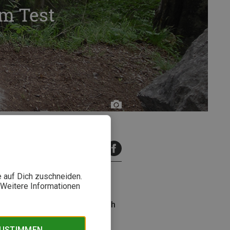
im Test
Stefan
Rehm
inuten Lesezeit
e auf Dich zuschneiden.
. Weitere Informationen
e ist das Handling im Vergleich
s ausprobiert!
ZUSTIMMEN