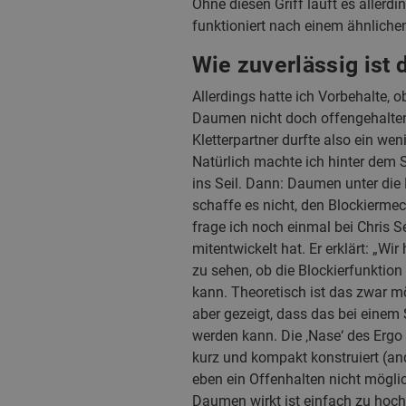
Ohne diesen Griff läuft es allerd
funktioniert nach einem ähnlich
Wie zuverlässig ist
Allerdings hatte ich Vorbehalte,
Daumen nicht doch offengehalte
Kletterpartner durfte also ein w
Natürlich machte ich hinter dem 
ins Seil. Dann: Daumen unter die
schaffe es nicht, den Blockierm
frage ich noch einmal bei Chris 
mitentwickelt hat. Er erklärt: „W
zu sehen, ob die Blockierfunktion
kann. Theoretisch ist das zwar mög
aber gezeigt, dass das bei einem
werden kann. Die ‚Nase‘ des Ergo
kurz und kompakt konstruiert (an
eben ein Offenhalten nicht möglich
Daumen wirkt ist einfach zu hoc