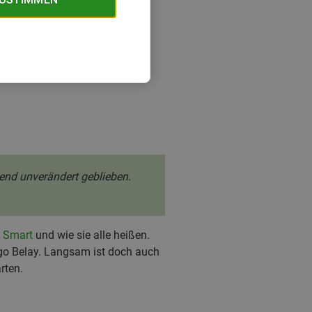
end unverändert geblieben.
,
Smart
und wie sie alle heißen.
go Belay. Langsam ist doch auch
rten.