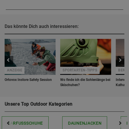
Das könnte Dich auch interessieren:
ANZEIGE
SPORTARTEN-TIPPS
BERGZ
Ortovox Instore Safety Session
Wo finde ich die Sohlenlänge bei
Interview
Skischuhen?
Katharin
Unsere Top Outdoor Kategorien
BARFUSSSCHUHE
DAUNENJACKEN