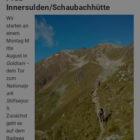
Innersulden/Schaubachhütte
Wir
starten an
einem
Montag M
itte
August in
Goldrain
–
dem Tor
zum
Nationalp
ark
Stilfserjoc
h
.
Zunächst
geht es
auf dem
Radweg