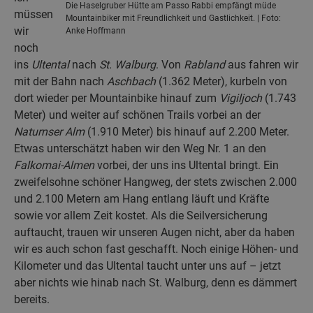
Die Haselgruber Hütte am Passo Rabbi empfängt müde
müssen
Mountainbiker mit Freundlichkeit und Gastlichkeit. | Foto:
wir
Anke Hoffmann
noch
ins
Ultental
nach
St. Walburg
. Von
Rabland
aus fahren wir
mit der Bahn nach
Aschbach
(1.362 Meter), kurbeln von
dort wieder per Mountainbike hinauf zum
Vigiljoch
(1.743
Meter) und weiter auf schönen Trails vorbei an der
Naturnser Alm
(1.910 Meter) bis hinauf auf 2.200 Meter.
Etwas unterschätzt haben wir den Weg Nr. 1 an den
Falkomai-Almen
vorbei, der uns ins Ultental bringt. Ein
zweifelsohne schöner Hangweg, der stets zwischen 2.000
und 2.100 Metern am Hang entlang läuft und Kräfte
sowie vor allem Zeit kostet. Als die Seilversicherung
auftaucht, trauen wir unseren Augen nicht, aber da haben
wir es auch schon fast geschafft. Noch einige Höhen- und
Kilometer und das Ultental taucht unter uns auf – jetzt
aber nichts wie hinab nach St. Walburg, denn es dämmert
bereits.