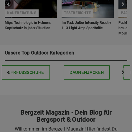
KAUFBERATUNG
TESTBERICHTE
PACK
Mips-Technologie in Helmen:
Im Test: Julbo Intensity Reactiv
Packlist
Kopfschutz in jeder Situation
1–3 Light Amp Sportbrille
brauchst
Mountai
Unsere Top Outdoor Kategorien
BARFUSSSCHUHE
DAUNENJACKEN
Bergzeit Magazin - Dein Blog für
Bergsport & Outdoor
Willkommen im Bergzeit Magazin! Hier findest Du