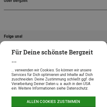
Über Bergzeit
Folge uns!
Für Deine schönste Bergzeit
...
… verwenden wir Cookies. So können wir unsere
Services für Dich optimieren und Inhalte auf Dich
zuschneiden. Deine Zustimmung schließt ggf. die
Verarbeitung Deiner Daten u. a. auch in den USA
ein. Weitere Informationen siehe Datenschutz.
AGB
Datenschutz
Widerrufsbelehrung
Impressum
Hinweisgeber
Erklärung
ALLEN COOKIES ZUSTIMMEN
Barrierefr