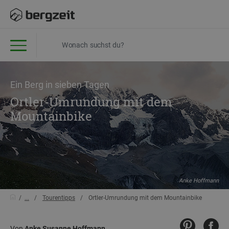
Ein Berg in sieben Tagen
Ortler-Umrundung mit dem
Mountainbike
Anke Hoffmann
...
Tourentipps
Ortler-Umrundung mit dem Mountainbike
Von
Anke Susanne Hoffmann