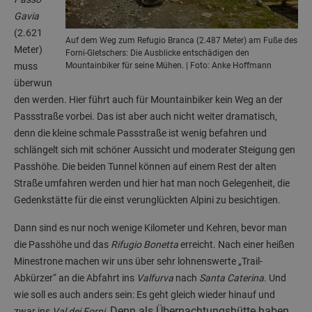
Gavia
(2.621
Auf dem Weg zum Refugio Branca (2.487 Meter) am Fuße des
Meter)
Forni-Gletschers: Die Ausblicke entschädigen den
muss
Mountainbiker für seine Mühen. | Foto: Anke Hoffmann
überwun
den werden. Hier führt auch für Mountainbiker kein Weg an der
Passstraße vorbei. Das ist aber auch nicht weiter dramatisch,
denn die kleine schmale Passstraße ist wenig befahren und
schlängelt sich mit schöner Aussicht und moderater Steigung gen
Passhöhe. Die beiden Tunnel können auf einem Rest der alten
Straße umfahren werden und hier hat man noch Gelegenheit, die
Gedenkstätte für die einst verunglückten Alpini zu besichtigen.
Dann sind es nur noch wenige Kilometer und Kehren, bevor man
die Passhöhe und das
Rifugio Bonetta
erreicht. Nach einer heißen
Minestrone machen wir uns über sehr lohnenswerte „Trail-
Abkürzer“ an die Abfahrt ins
Valfurva
nach
Santa Caterina
. Und
wie soll es auch anders sein: Es geht gleich wieder hinauf und
Denn als Übernachtungshütte haben
zwar ins
Val dei Forni
.