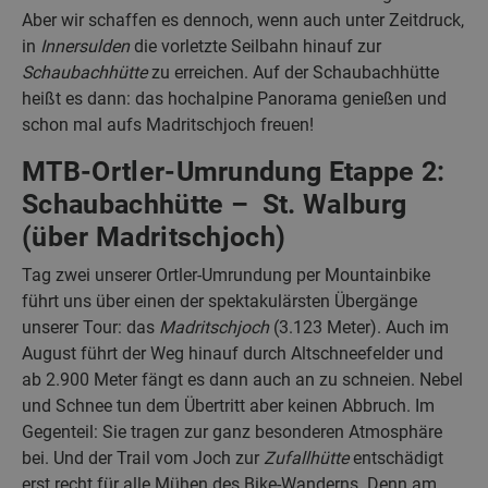
Aber wir schaffen es dennoch, wenn auch unter Zeitdruck,
in
Innersulden
die vorletzte Seilbahn hinauf zur
Schaubachhütte
zu erreichen. Auf der Schaubachhütte
heißt es dann: das hochalpine Panorama genießen und
schon mal aufs Madritschjoch freuen!
MTB-Ortler-Umrundung Etappe 2:
Schaubachhütte – St. Walburg
(über Madritschjoch)
Tag zwei unserer Ortler-Umrundung per Mountainbike
führt uns über einen der spektakulärsten Übergänge
unserer Tour: das
Madritschjoch
(3.123 Meter). Auch im
August führt der Weg hinauf durch Altschneefelder und
ab 2.900 Meter fängt es dann auch an zu schneien. Nebel
und Schnee tun dem Übertritt aber keinen Abbruch. Im
Gegenteil: Sie tragen zur ganz besonderen Atmosphäre
bei. Und der Trail vom Joch zur
Zufallhütte
entschädigt
erst recht für alle Mühen des Bike-Wanderns. Denn am