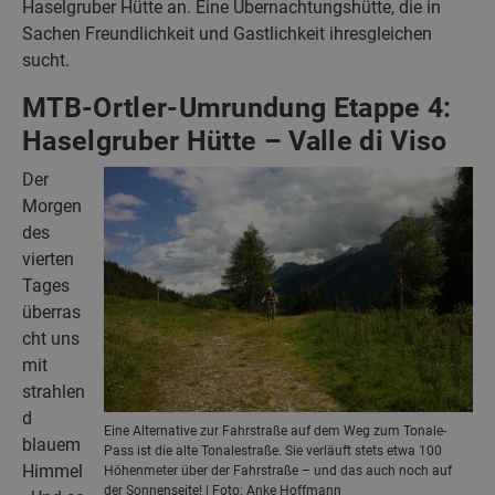
Haselgruber Hütte an. Eine Übernachtungshütte, die in
Sachen Freundlichkeit und Gastlichkeit ihresgleichen
sucht.
MTB-Ortler-Umrundung Etappe 4:
Haselgruber Hütte – Valle di Viso
Der
Morgen
des
vierten
Tages
überras
cht uns
mit
strahlen
d
Eine Alternative zur Fahrstraße auf dem Weg zum Tonale-
blauem
Pass ist die alte Tonalestraße. Sie verläuft stets etwa 100
Himmel
Höhenmeter über der Fahrstraße – und das auch noch auf
der Sonnenseite! | Foto: Anke Hoffmann