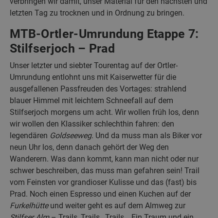
verbringen wir damit, unser Material für den nächsten und
letzten Tag zu trocknen und in Ordnung zu bringen.
MTB-Ortler-Umrundung Etappe 7:
Stilfserjoch – Prad
Unser letzter und siebter Tourentag auf der Ortler-
Umrundung entlohnt uns mit Kaiserwetter für die
ausgefallenen Passfreuden des Vortages: strahlend
blauer Himmel mit leichtem Schneefall auf dem
Stilfserjoch morgens um acht. Wir wollen früh los, denn
wir wollen den Klassiker schlechthin fahren: den
legendären
Goldseeweg
. Und da muss man als Biker vor
neun Uhr los, denn danach gehört der Weg den
Wanderern. Was dann kommt, kann man nicht oder nur
schwer beschreiben, das muss man gefahren sein! Trail
vom Feinsten vor grandioser Kulisse und das (fast) bis
Prad. Noch einen Espresso und einen Kuchen auf der
Furkelhütte
und weiter geht es auf dem Almweg zur
Stilfser Alm
– Trails, Trails , Trails… Ein Traum und ein