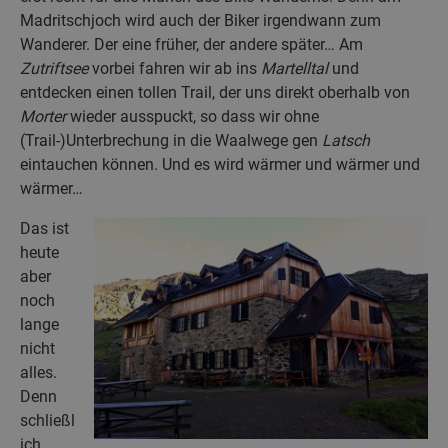
Madritschjoch wird auch der Biker irgendwann zum
Wanderer. Der eine früher, der andere später… Am
Zutriftsee
vorbei fahren wir ab ins
Martelltal
und
entdecken einen tollen Trail, der uns direkt oberhalb von
Morter
wieder ausspuckt, so dass wir ohne
(Trail-)Unterbrechung in die Waalwege gen
Latsch
eintauchen können. Und es wird wärmer und wärmer und
wärmer…
Das ist
heute
aber
noch
lange
nicht
alles.
Denn
schließl
ich