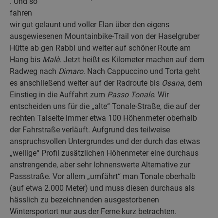
. Und so
fahren
wir gut gelaunt und voller Elan über den eigens
ausgewiesenen Mountainbike-Trail von der Haselgruber
Hütte ab gen Rabbi und weiter auf schöner Route am
Hang bis
Malè
. Jetzt heißt es Kilometer machen auf dem
Radweg nach
Dimaro
. Nach Cappuccino und Torta geht
es anschließend weiter auf der Radroute bis
Osana
, dem
Einstieg in die Auffahrt zum
Passo Tonale
. Wir
entscheiden uns für die „alte“ Tonale-Straße, die auf der
rechten Talseite immer etwa 100 Höhenmeter oberhalb
der Fahrstraße verläuft. Aufgrund des teilweise
anspruchsvollen Untergrundes und der durch das etwas
„wellige“ Profil zusätzlichen Höhenmeter eine durchaus
anstrengende, aber sehr lohnenswerte Alternative zur
Passstraße. Vor allem „umfährt“ man Tonale oberhalb
(auf etwa 2.000 Meter) und muss diesen durchaus als
hässlich zu bezeichnenden ausgestorbenen
Wintersportort nur aus der Ferne kurz betrachten.