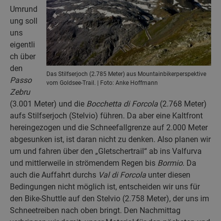
Umrund
ung soll
uns
eigentli
ch über
den
Das Stilfserjoch (2.785 Meter) aus Mountainbikerperspektive
Passo
vom Goldsee-Trail. | Foto: Anke Hoffmann
Zebru
(3.001 Meter) und die
Bocchetta di Forcola
(2.768 Meter)
aufs Stilfserjoch (Stelvio) führen. Da aber eine Kaltfront
hereingezogen und die Schneefallgrenze auf 2.000 Meter
abgesunken ist, ist daran nicht zu denken. Also planen wir
um und fahren über den „Gletschertrail“ ab ins Valfurva
und mittlerweile in strömendem Regen bis
Bormio
. Da
auch die Auffahrt durchs
Val di Forcola
unter diesen
Bedingungen nicht möglich ist, entscheiden wir uns für
den Bike-Shuttle auf den Stelvio (2.758 Meter), der uns im
Schneetreiben nach oben bringt. Den Nachmittag