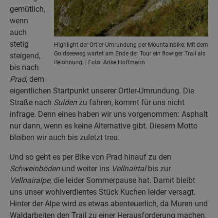
gemütlich,
wenn
auch
stetig
Highlight der Ortler-Umrundung per Mountainbike: Mit dem
Goldseeweg wartet am Ende der Tour ein flowiger Trail als
steigend,
Belohnung. | Foto: Anke Hoffmann
bis nach
Prad
, dem
eigentlichen Startpunkt unserer Ortler-Umrundung. Die
Straße nach
Sulden
zu fahren, kommt für uns nicht
infrage. Denn eines haben wir uns vorgenommen: Asphalt
nur dann, wenn es keine Alternative gibt. Diesem Motto
bleiben wir auch bis zuletzt treu.
Und so geht es per Bike von Prad hinauf zu den
Schweinböden
und weiter ins
Vellnairtal
bis zur
Vellnairalpe
, die leider Sommerpause hat. Damit bleibt
uns unser wohlverdientes Stück Kuchen leider versagt.
Hinter der Alpe wird es etwas abenteuerlich, da Muren und
Waldarbeiten den Trail zu einer Herausforderung machen.