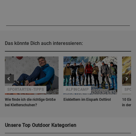
Das könnte Dich auch interessieren:
SPORTARTEN-TIPPS
ALPINCAMP
SPORT
Wie finde ich die richtige Größe
Eisklettern im Eispark Osttirol
10 Einst
bei Kletterschuhen?
in der Ha
Unsere Top Outdoor Kategorien