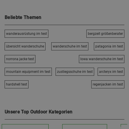
Beliebte Themen
wanderausrüstung im test
bergzeit größenberater
übersicht wanderschuhe
wanderschuhe im test
patagonia im test
norrona jacke test
lowa wanderschuhe im test
mountain equipment im test
zustiegsschuhe im test
arcteryx im test
hardshell test
regenjacken im test
Unsere Top Outdoor Kategorien