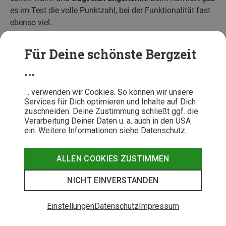
es im Test die volle Punktzahl, bei der Funktionalität fast
ebenso viel.
Einsatzgebiet:
Bergwandern, Bergsteigen, Skitour
Für Deine schönste Bergzeit
Eigenschaften:
atmungsaktiv,
geruchsneutralisierend, hautfreundlich,
...
widerstandsfähig, elastisch
Ausstattung:
Zwickel-Einsatz unter den Armen
… verwenden wir Cookies. So können wir unsere
Services für Dich optimieren und Inhalte auf Dich
Passform:
Slim-Fit
zuschneiden. Deine Zustimmung schließt ggf. die
Material und Nachhaltigkeit:
Hauptmaterial 87 %
Verarbeitung Deiner Daten u. a. auch in den USA
Wolle, 13 % Polyamid | Mesh-Einsätze 62 % Wolle,
ein. Weitere Informationen siehe Datenschutz.
19 % Lyocell (Tencel), 19 % Polyamid; Wolle
zertifiziert nach Responsible Wool Standard
ALLEN COOKIES ZUSTIMMEN
NICHT EINVERSTANDEN
Einstellungen
Datenschutz
Impressum