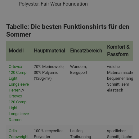
Polyester, Fair Wear Foundation
Tabelle: Die besten Funktionshirts für den
Sommer
Komfort &
Modell
Hauptmaterial
Einsatzbereich
Passform
Modell
Hauptmaterial
Einsatzbereich
Komfort &
Ortovox
70% Merinowolle,
Wandern,
weiche
Passform
120 Comp
30% Polyamid
Bergsport
Materialmischung
Light
(120g/m²)
bequemer langer
Longsleeve
Schnitt, sehr
Herren
//
elastisch
Ortovox
120 Comp
Light
Longsleeve
Damen
Odlo
100 % recyceltes
Laufen,
sportlicher
Zeroweight
Polyester
Trailrunning
Schnitt, flache