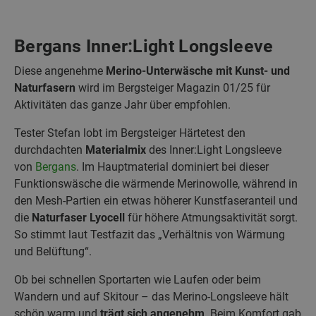
Bergans Inner:Light Longsleeve
Diese angenehme
Merino-Unterwäsche mit Kunst- und
Naturfasern
wird im Bergsteiger Magazin 01/25 für
Aktivitäten das ganze Jahr über empfohlen.
Tester Stefan lobt im Bergsteiger Härtetest den
durchdachten
Materialmix
des Inner:Light Longsleeve
von
Bergans
. Im Hauptmaterial dominiert bei dieser
Funktionswäsche die wärmende Merinowolle, während in
den Mesh-Partien ein etwas höherer Kunstfaseranteil und
die
Naturfaser Lyocell
für höhere Atmungsaktivität sorgt.
So stimmt laut Testfazit das „Verhältnis von Wärmung
und Belüftung“.
Ob bei schnellen Sportarten wie Laufen oder beim
Wandern und auf Skitour – das Merino-Longsleeve hält
schön warm und
trägt sich angenehm
. Beim Komfort gab