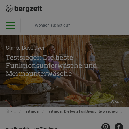
Starke Baselayer
Testsieger: Die beste
Funktionsunterwäsche und
Merinounterwäsche
Bergzeit
...
Testsieger
Testsieger: Die beste Funktionsunterwäsche und Merinounterwäsche
Von
Franziska von Treuberg