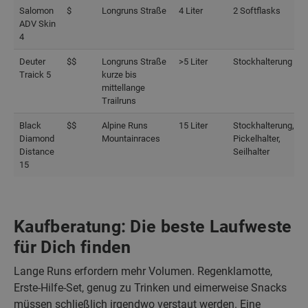
Salomon
$
Longruns Straße
4 Liter
2 Softflasks
ADV Skin
4
Deuter
$$
Longruns Straße
>5 Liter
Stockhalterung
Traick 5
kurze bis
mittellange
Trailruns
Black
$$
Alpine Runs
15 Liter
Stockhalterung,
Diamond
Mountainraces
Pickelhalter,
Distance
Seilhalter
15
Kaufberatung: Die beste Laufweste
für Dich finden
Lange Runs erfordern mehr Volumen. Regenklamotte,
Erste-Hilfe-Set, genug zu Trinken und eimerweise Snacks
müssen schließlich irgendwo verstaut werden. Eine