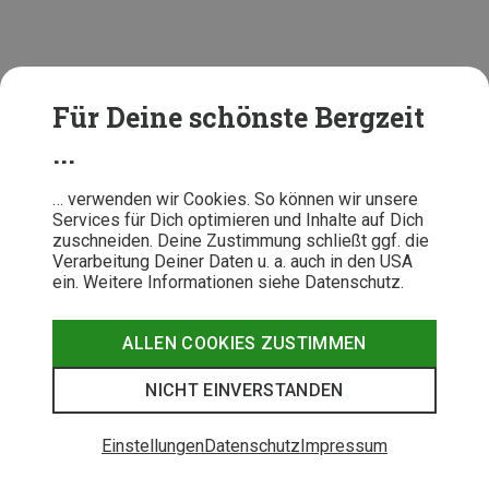
Worauf sollte ich beim Kauf der Laufweste
achten?
Für Deine schönste Bergzeit
Sitz:
Ganz klar, eine Laufweste muss bequem und
...
stabil sitzen. Scheuerstellen und unnötiges Hüpfen
sind ein No-Go.
… verwenden wir Cookies. So können wir unsere
Services für Dich optimieren und Inhalte auf Dich
Gewicht:
Beim Laufen zählt jedes Gramm. Vor
zuschneiden. Deine Zustimmung schließt ggf. die
allem, wenn Du längere Strecken läufst.
Verarbeitung Deiner Daten u. a. auch in den USA
Taschen:
Sinnvoll angebracht und gut erreichbar
ein. Weitere Informationen siehe Datenschutz.
müssen sie sein. Dazu reichlich. Denn hier kommen
Gels, Flaschen und anderer Kleinkram gut sortiert
ALLEN COOKIES ZUSTIMMEN
unter.
Ausstattung:
Softflasks sollten dabei sein,
NICHT EINVERSTANDEN
bestenfalls auch eine Stockhalterung.
Luftigkeit:
Die Weste ist wie ein weiteres
Einstellungen
Datenschutz
Impressum
Kleidungsstück. An warmen Tagen wird es schnell
heiß darunter.