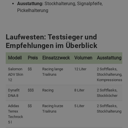
Ausstattung:
Stockhalterung, Signalpfeife,
Pickelhalterung
Laufwesten: Testsieger und
Empfehlungen im Überblick
Modell
Preis
Einsatzzweck
Volumen
Ausstattung
Modell
Preis
Einsatzzweck
Volumen
Ausstattung
Salomon
$$
Racing lange
12 Liter
2 Softflasks,
ADV Skin
Trailruns
Stockhalterung,
12
Kompressionssys
Dynafit
$$$
Racing
8 Liter
2 Softflasks,
DNA 8
Stockköcher
Adidas
$$
Racing kurze
5 Liter
2 Softflasks,
Terrex
Trailruns
Stockhalterung
Techrock
5 l