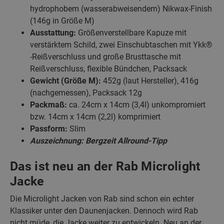
hydrophobem (wasserabweisendem) Nikwax-Finish
(146g in Größe M)
Ausstattung:
Größenverstellbare Kapuze mit
verstärktem Schild, zwei Einschubtaschen mit Ykk®
-Reißverschluss und große Brusttasche mit
Reißverschluss, flexible Bündchen, Packsack
Gewicht (Größe M):
452g (laut Hersteller), 416g
(nachgemessen), Packsack 12g
Packmaß:
ca. 24cm x 14cm (3,4l) unkompromiert
bzw. 14cm x 14cm (2,2l) komprimiert
Passform:
Slim
Auszeichnung: Bergzeit Allround-Tipp
Das ist neu an der Rab Microlight
Jacke
Die Microlight Jacken von Rab sind schon ein echter
Klassiker unter den Daunenjacken. Dennoch wird Rab
nicht müde, die Jacke weiter zu entwickeln. Neu an der