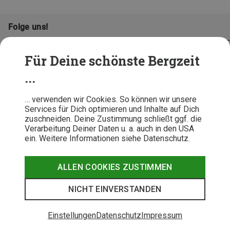
Folge uns!
Für Deine schönste Bergzeit
...
… verwenden wir Cookies. So können wir unsere
Services für Dich optimieren und Inhalte auf Dich
zuschneiden. Deine Zustimmung schließt ggf. die
Verarbeitung Deiner Daten u. a. auch in den USA
ein. Weitere Informationen siehe Datenschutz.
AGB
Datenschutz
Widerrufsbelehrung
Impressum
Hinweisgeber
Erklärung
ALLEN COOKIES ZUSTIMMEN
Barrierefr
NICHT EINVERSTANDEN
© 2026 Bergzeit GmbH © Bergsport, Outdoor & Trekking Shop
Einstellungen
Datenschutz
Impressum