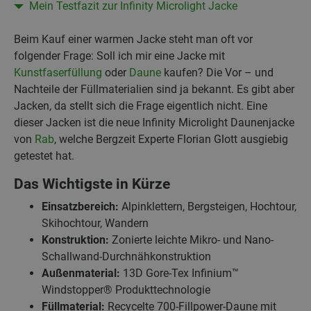
Mein Testfazit zur Infinity Microlight Jacke
Beim Kauf einer warmen Jacke steht man oft vor
folgender Frage: Soll ich mir eine Jacke mit
Kunstfaserfüllung
oder
Daune
kaufen? Die Vor – und
Nachteile der Füllmaterialien sind ja bekannt. Es gibt aber
Jacken, da stellt sich die Frage eigentlich nicht. Eine
dieser Jacken ist die neue Infinity Microlight Daunenjacke
von
Rab
, welche Bergzeit Experte Florian Glott ausgiebig
getestet hat.
Das Wichtigste in Kürze
Einsatzbereich:
Alpinklettern, Bergsteigen, Hochtour,
Skihochtour, Wandern
Konstruktion:
Zonierte leichte Mikro- und Nano-
Schallwand-Durchnähkonstruktion
Außenmaterial:
13D Gore-Tex
Infinium™
Windstopper® Produkttechnologie
Füllmaterial:
Recycelte 700-Fillpower-Daune mit