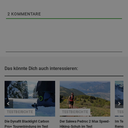
2
KOMMENTARE
Das könnte Dich auch interessieren:
TESTBERICHTE
TESTBERICHTE
TEST
Die Dynafit Blacklight Carbon
Der Salewa Pedroc 2 Max Speed-
Im Test:
Pro+ Tourenbindung im Test
Hiking-Schuh im Test
Removab