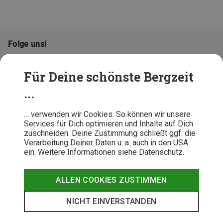
Folge uns!
Für Deine schönste Bergzeit
...
… verwenden wir Cookies. So können wir unsere
Services für Dich optimieren und Inhalte auf Dich
zuschneiden. Deine Zustimmung schließt ggf. die
Verarbeitung Deiner Daten u. a. auch in den USA
ein. Weitere Informationen siehe Datenschutz.
AGB
Datenschutz
Widerrufsbelehrung
Impressum
Hinweisgeber
Erklärung
ALLEN COOKIES ZUSTIMMEN
Barrierefr
NICHT EINVERSTANDEN
© 2026 Bergzeit GmbH © Bergsport, Outdoor & Trekking Shop