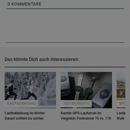
0
KOMMENTARE
Das könnte Dich auch interessieren:
KAUFBERATUNG
TESTBERICHTE
SPORT
Laufbekleidung im Winter:
Garmin GPS-Laufuhren im
Laufplan
Darauf solltest Du achten
Vergleich: Forerunner 70 vs. 170
Walk Me