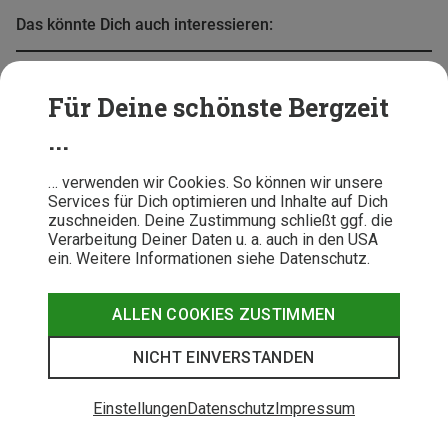
Das könnte Dich auch interessieren:
Für Deine schönste Bergzeit
...
PACKLISTEN
FRISCHLUFTKICK
PROD
… verwenden wir Cookies. So können wir unsere
Services für Dich optimieren und Inhalte auf Dich
Packliste Hüttentour
Zwischen Bergen und Seen:
Suunto v
zuschneiden. Deine Zustimmung schließt ggf. die
Bergzeit Frischluftkick mit POC
Sportuhr
Verarbeitung Deiner Daten u. a. auch in den USA
in Villach
ein. Weitere Informationen siehe Datenschutz.
Unsere Top Outdoor Kategorien
ALLEN COOKIES ZUSTIMMEN
NICHT EINVERSTANDEN
BARFUSSSCHUHE
DAUNENJACKEN
Einstellungen
Datenschutz
Impressum