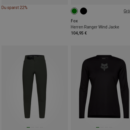
Du sparst 22%
Gr
S
L
XL
XXL
Fox
Herren Ranger Wind Jacke
104,95 €