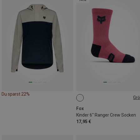
Du sparst 22%
Gr
34|35|36|37|38|39
Fox
Kinder 6" Ranger Crew Socken
17,95 €