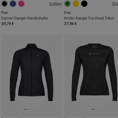
Größen
Gr
S
M
L
116|124
128|134
140|148
Fox
Fox
Damen Ranger Handschuhe
Kinder Ranger Fox Head Trikot
29,79 €
37,96 €