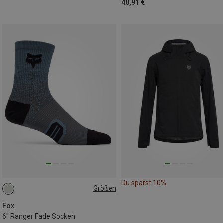
40,91 €
Du sparst 10%
Größen
39|40|41|42
Fox
6" Ranger Fade Socken