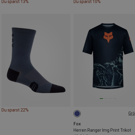
Du sparst 13%
Du sparst 10%
Du sparst 22%
Gr
M
Fox
Herren Ranger Img Print Trikot