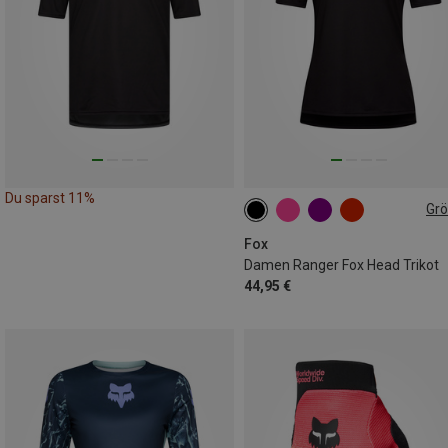
Du sparst 11%
Gr
S
M
L
XL
Fox
Damen Ranger Fox Head Trikot
44,95 €