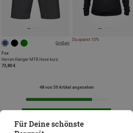
Du sparst 10%
Größen
S
L
XL
XXL
Fox
Herren Ranger MTB Hose kurz
73,80 €
48 von 59 Artikel angesehen
MEHR ARTIKEL ANZEIGEN
Für Deine schönste