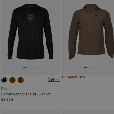
Du sparst 10%
Größen
M
L
XXL
Fox
Herren Ranger Tru Dri LS Trikot
58,80 €