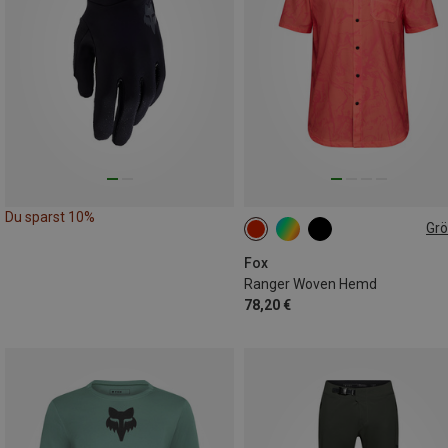
Du sparst 10%
Gr
S
M
XL
XXL
Fox
Ranger Woven Hemd
78,20 €