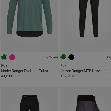
Größen
Gr
128|134
S
M
L
XL
XXL
Fox
Fox
Kinder Ranger Fox Head Trikot
Herren Ranger MTB Hose lang
41,81 €
109,95 €