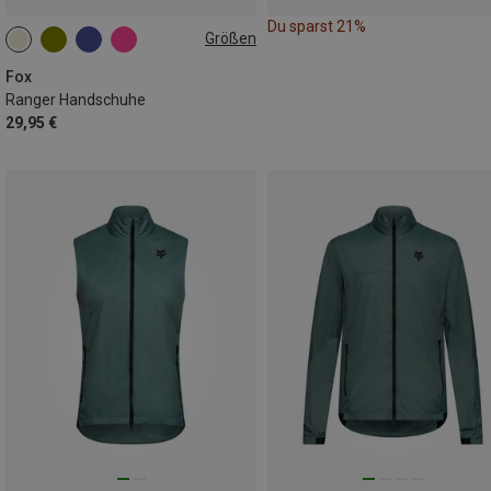
Du sparst 21%
Größen
S
L
XL
XXL
Fox
Ranger Handschuhe
29,95 €