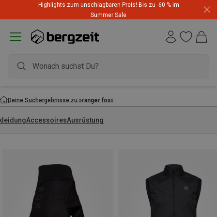
Highlights zum unschlagbaren Preis! Bis zu -60 % im
Summer Sale
Deine Suchergebnisse zu
»ranger fox«
kleidung
Accessoires
Ausrüstung