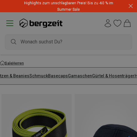
Highlights zum unschlagbaren Preis! Bis zu -60 % im
Summer Sale
Sale
Herren
tzen & Beanies
Schmuck
Basecaps
Gamaschen
Gürtel & Hosenträger