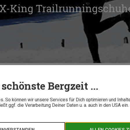
 X-King Trailrunningschuh
adidas Terrex X-King Trailrunningschuhe im Test
schönste Bergzeit ...
6 M
. So können wir unsere Services für Dich optimieren und Inhalt
ßt ggf. die Verarbeitung Deiner Daten u. a. auch in den USA ein
tolligen X-King Trailrunningschuh weit aus dem Fenster. Bergz
Hält der zusammen mit Continental entwickelte Schuh, was das 
EINVERSTANDEN
ALLEN COOKIES 