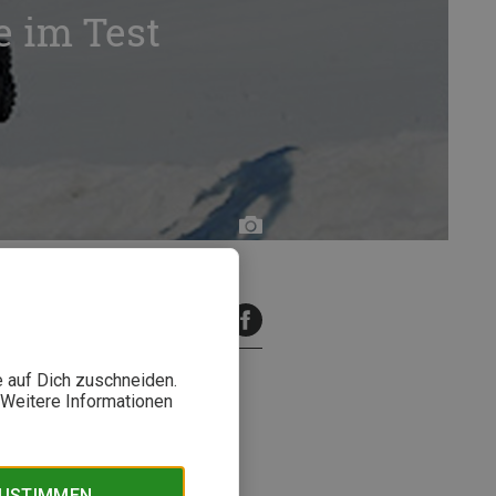
e im Test
Arnold
Zimprich
inuten Lesezeit
e auf Dich zuschneiden.
. Weitere Informationen
eit Magazin-Redakteur Arnold
Profil verspricht?
ZUSTIMMEN