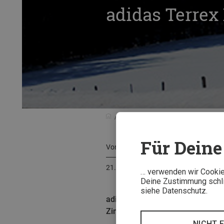
adidas Terrex
Tests & Neuheiten
Testberichte
Für Deine 
Von
Arnold Zimprich
21. März 2016
… verwenden wir Cookies
Deine Zustimmung schlie
siehe Datenschutz.
adidas lehnt sich mit dem grobs
Zimprich wagt den Geländetest. 
NICHT 