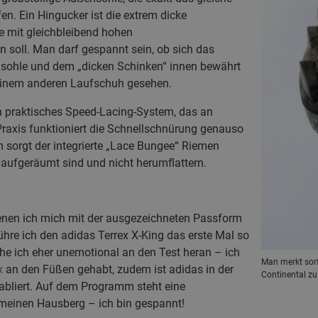
fen. Ein Hingucker ist die extrem dicke
e mit gleichbleibend hohen
soll. Man darf gespannt sein, ob sich das
nsohle und dem „dicken Schinken“ innen bewährt
keinem anderen Laufschuh gesehen.
n praktisches Speed-Lacing-System, das an
Praxis funktioniert die Schnellschnürung genauso
m sorgt der integrierte „Lace Bungee“ Riemen
 aufgeräumt sind und nicht herumflattern.
enen ich mich mit der ausgezeichneten Passform
hre ich den adidas Terrex X-King das erste Mal so
gehe ich eher unemotional an den Test heran – ich
Man merkt sorf
x
an den Füßen gehabt, zudem ist adidas in der
Continental zu
bliert. Auf dem Programm steht eine
meinen Hausberg – ich bin gespannt!