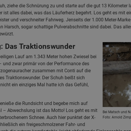
uh, ziehe die Schnürung zu und starte auf die gut 13 Kilometer
ist alles dabei, was das Läuferherz begehrt. Los geht es mit ei
eister und verschneiter Fahrweg. Jenseits der 1.000 Meter-Marke
 Harsch, sogar schattige Pulverabschnitte sind dabei. Das alles
ewürzt.
g: Das Traktionswunder
eiligen Lauf am 1.343 Meter hohen Zwiesel bei
 – und zwar primär von der Performance des
erzogenauracher zusammen mit Conti auf die
htes Traktionswunder. Der Schuh beißt sich
nicht ein einziges Mal hatte ich das Gefühl,
 genieße die Rundsicht und begebe mich auf
al – Abwechslung ist das Motto! Los geht es mit
Bei Matsch und Nä
terbrochenem Schnee. Auch hier punktet der X-
Foto: Arnold Zimp
hließlich ein freigeschmolzener Fahr- und