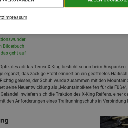
tz
Impressum
ktionswunder
m Bilderbuch
idas geht auf
 Optik des adidas Terrex X-King besticht schon beim Auspacken.
e ergänzt, das zackige Profil erinnert an ein geöffnetes Haifi
r? Richtig gelesen, der Schuh wurde zusammen mit den Mountainb
et seine Neuentwicklung als „Mountainbikereifen für die Füße“, 
ns Gelände! Inwiefern sich die Traktion des X-King Reifens, einer
 mit den Anforderungen eines Trailrunningschuhs in Verbindung b
ung