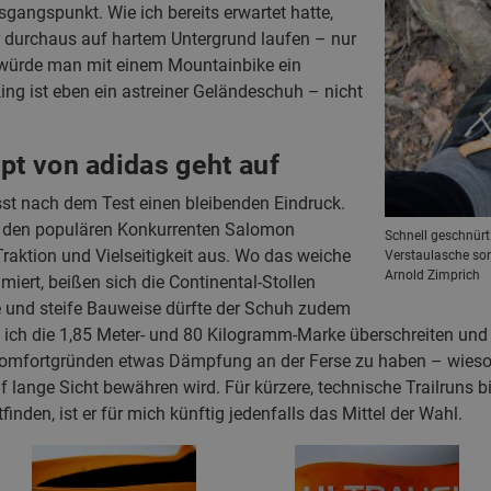
gangspunkt. Wie ich bereits erwartet hatte,
 durchaus auf hartem Untergrund laufen – nur
ls würde man mit einem Mountainbike ein
ing ist eben ein astreiner Geländeschuh – nicht
pt von adidas geht auf
sst nach dem Test einen bleibenden Eindruck.
ar den populären Konkurrenten Salomon
Schnell geschnürt
aktion und Vielseitigkeit aus. Wo das weiche
Verstaulasche sorg
Arnold Zimprich
iert, beißen sich die Continental-Stollen
e und steife Bauweise dürfte der Schuh zudem
ie ich die 1,85 Meter- und 80 Kilogramm-Marke überschreiten und
mfortgründen etwas Dämpfung an der Ferse zu haben – wieso n
f lange Sicht bewähren wird. Für kürzere, technische Trailruns b
nden, ist er für mich künftig jedenfalls das Mittel der Wahl.