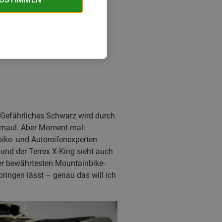
 Gefährliches Schwarz wird durch
schmaul. Aber Moment mal:
ike- und Autoreifenexperten
und der Terrex X-King sieht auch
 der bewährtesten Mountainbike-
ringen lässt – genau das will ich