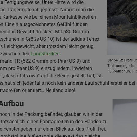
ne Fertigungsweise. Unter Hitze wird die
as Trägermaterial gepresst. Nimmt man die
e Karkasse wie bei einem Mountainbikereifen
n für ein ausgezeichnetes Gefühl für den
ren das Gewicht drücken. Mit 630 Gramm
tschuhen in Größe US 10) ist der adidas Terrex
 Leichtgewicht, aber trotzdem leicht genug,
z zwischen den
Langstrecken-
and TR (522 Gramm pro Paar US 9) und
Der beißt: Profil 
Trailrunningschuh
m pro Paar US 9) einzugliedern. Inwiefern
Fußballschuh. | F
„class of its own“ auf die Beine gestellt hat, ist
 hat sich jedenfalls noch kein anderer Laufschuhhersteller bei 
radreifen orientiert… Neuland also!
 Aufbau
 noch in der Packung befindet, glauben wir in der
tatsächlich, einen Fahrradreifen in den Händen zu
te Fenster geben nur einen Blick auf das Profil frei.
e grobstollige Außensohle, die exakt das gleiche