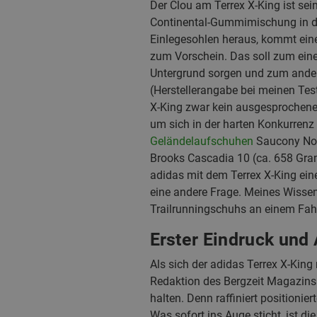
Der Clou am Terrex X-King ist sei
Continental-Gummimischung in d
Einlegesohlen heraus, kommt ein
zum Vorschein. Das soll zum eine
Untergrund sorgen und zum ande
(Herstellerangabe bei meinen Tes
X-King zwar kein ausgesprochenes
um sich in der harten Konkurren
Geländelaufschuhen
Saucony Nom
Brooks Cascadia 10 (ca. 658 Gram
adidas mit dem Terrex X-King eine 
eine andere Frage. Meines Wissens
Trailrunningschuhs an einem Fahr
Erster Eindruck und
Als sich der adidas Terrex X-King
Redaktion des Bergzeit Magazins 
halten. Denn raffiniert positionier
Was sofort ins Auge sticht, ist di