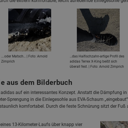
ch die extrem komfortable, leicht abfedernde Einlegesohle gena
….oder Matsch… | Foto: Arnold
…das Haifischzahn-artige Profil des
Zimprich
adidas Terrex X-King beißt sich
überall fest. | Foto: Arnold Zimprich
ie aus dem Bilderbuch
t adidas auf ein interessantes Konzept. Anstatt die Dämpfung in
meter-Sprengung in die Einlegesohle aus EVA-Schaum „eingebaut“.
rstaunlich komfortabel. Durch die feste Schnürung sitzt der Fu
meines 13-Kilometer-Laufs über knapp vier