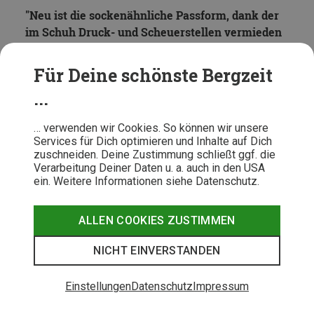
Neu ist die sockenähnliche Passform, dank der
im Schuh Druck- und Scheuerstellen vermieden
werden.
Für Deine schönste Bergzeit
Das leichtere, atmungsaktivere Außenmaterial sorgt für
zusätzlichen Komfort, ohne dabei an Haltbarkeit
...
einzubüßen.
… verwenden wir Cookies. So können wir unsere
Ob lange Trainingsläufe oder Wettkämpfe, der S-Lab Ultra
Services für Dich optimieren und Inhalte auf Dich
zuschneiden. Deine Zustimmung schließt ggf. die
3 ist dabei. Mit 8 mm hat er eine etwas größere
Verarbeitung Deiner Daten u. a. auch in den USA
Sprengung und bietet dir mit seinem normalen Schnitt
ein. Weitere Informationen siehe Datenschutz.
genug Platz in der Zehenbox.
ALLEN COOKIES ZUSTIMMEN
NICHT EINVERSTANDEN
Einstellungen
Datenschutz
Impressum