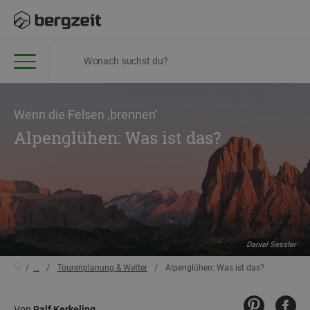
Wenn die Felsen ‚brennen‘
Alpenglühen: Was ist das?
Daniel Sessler
...
Tourenplanung & Wetter
Alpenglühen: Was ist das?
Von
Ralf Kerkeling