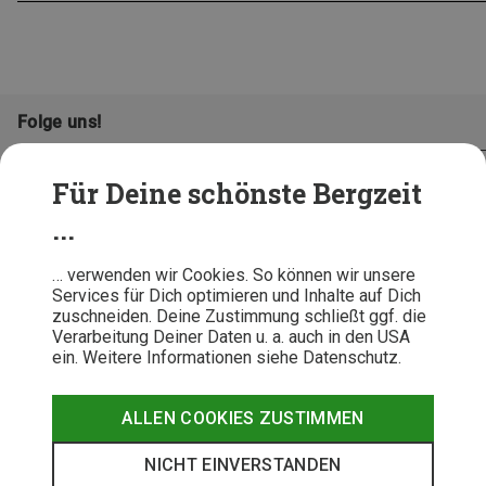
Folge uns!
Für Deine schönste Bergzeit
...
… verwenden wir Cookies. So können wir unsere
Services für Dich optimieren und Inhalte auf Dich
zuschneiden. Deine Zustimmung schließt ggf. die
Verarbeitung Deiner Daten u. a. auch in den USA
ein. Weitere Informationen siehe Datenschutz.
AGB
Datenschutz
Widerrufsbelehrung
Impressum
Hinweisgeber
Erklärung
ALLEN COOKIES ZUSTIMMEN
Barrierefr
NICHT EINVERSTANDEN
© 2026 Bergzeit GmbH © Bergsport, Outdoor & Trekking Shop