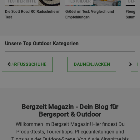
TESTBERICHTE
TESTSIEGER
BERGZ
Die Scott Road RC Radschuhe im
Grödel im Test: Vergleich und
#bergzei
Test
Empfehlungen
Suunto V
Unsere Top Outdoor Kategorien
BARFUSSSCHUHE
DAUNENJACKEN
Bergzeit Magazin - Dein Blog für
Bergsport & Outdoor
Willkommen im Bergzeit Magazin! Hier findest Du
Produkttests, Tourentipps, Pflegeanleitungen und
Tipps aus der Outdoor-Szene. Von A wie Alpspitze bis