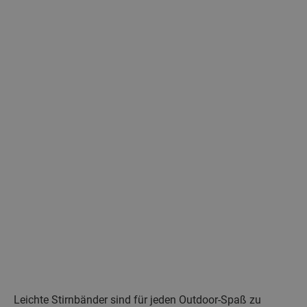
Leichte Stirnbänder sind für jeden Outdoor-Spaß zu