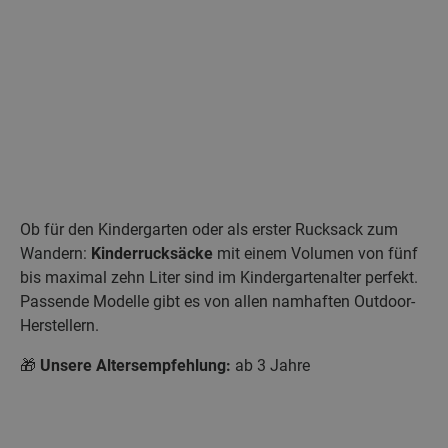
Ob für den Kindergarten oder als erster Rucksack zum
Wandern:
Kinderrucksäcke
mit einem Volumen von fünf
bis maximal zehn Liter sind im Kindergartenalter perfekt.
Passende Modelle gibt es von allen namhaften Outdoor-
Herstellern.
🎁
Unsere Altersempfehlung:
ab 3 Jahre