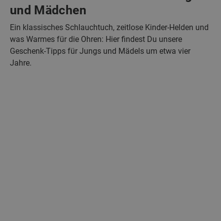
und Mädchen
Ein klassisches Schlauchtuch, zeitlose Kinder-Helden und
was Warmes für die Ohren: Hier findest Du unsere
Geschenk-Tipps für Jungs und Mädels um etwa vier
Jahre.