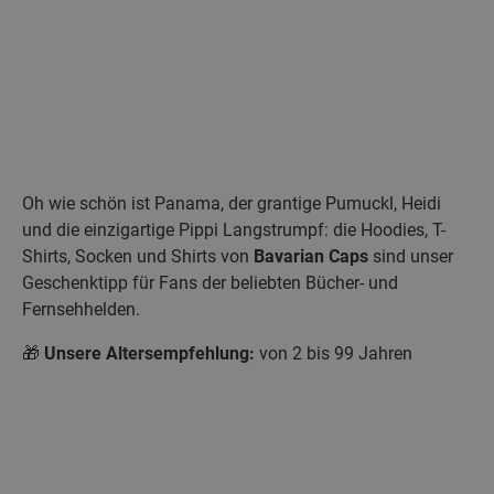
Oh wie schön ist Panama, der grantige Pumuckl, Heidi
und die einzigartige Pippi Langstrumpf: die Hoodies, T-
Shirts, Socken und Shirts von
Bavarian Caps
sind unser
Geschenktipp für Fans der beliebten Bücher- und
Fernsehhelden.
🎁
Unsere Altersempfehlung:
von 2 bis 99 Jahren