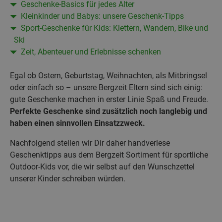
Geschenke-Basics für jedes Alter
Kleinkinder und Babys: unsere Geschenk-Tipps
Sport-Geschenke für Kids: Klettern, Wandern, Bike und
Ski
Zeit, Abenteuer und Erlebnisse schenken
Egal ob Ostern, Geburtstag, Weihnachten, als Mitbringsel
oder einfach so – unsere Bergzeit Eltern sind sich einig:
gute Geschenke machen in erster Linie Spaß und Freude.
Perfekte Geschenke sind zusätzlich noch langlebig und
haben einen sinnvollen Einsatzzweck.
Nachfolgend stellen wir Dir daher handverlese
Geschenktipps aus dem Bergzeit Sortiment für sportliche
Outdoor-Kids vor, die wir selbst auf den Wunschzettel
unserer Kinder schreiben würden.