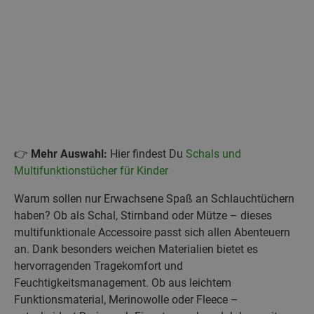
👉
Mehr Auswahl:
Hier findest Du
Schals und
Multifunktionstücher für Kinder
Warum sollen nur Erwachsene Spaß an Schlauchtüchern
haben? Ob als Schal, Stirnband oder Mütze – dieses
multifunktionale Accessoire passt sich allen Abenteuern
an. Dank besonders weichen Materialien bietet es
hervorragenden Tragekomfort und
Feuchtigkeitsmanagement. Ob aus leichtem
Funktionsmaterial, Merinowolle oder Fleece –