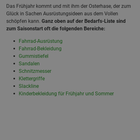
Das Frühjahr kommt und mit ihm der Osterhase, der zum
Glück in Sachen Ausrüstungsideen aus dem Vollen
schöpfen kann.
Ganz oben auf der Bedarfs-Liste sind
zum Saisonstart oft die folgenden Bereiche:
Fahrrad-Ausrüstung
Fahrrad-Bekleidung
Gummistiefel
Sandalen
Schnitzmesser
Klettergriffe
Slackline
Kinderbekleidung für Frühjahr und Sommer