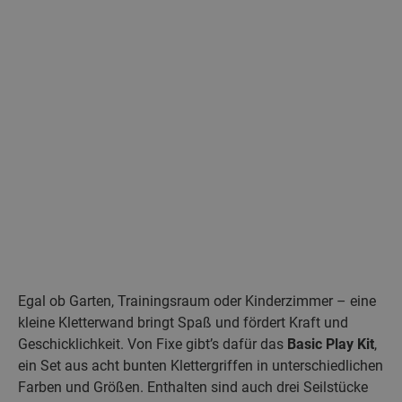
Egal ob Garten, Trainingsraum oder Kinderzimmer – eine
kleine Kletterwand bringt Spaß und fördert Kraft und
Geschicklichkeit. Von Fixe gibt’s dafür das
Basic Play Kit
,
ein Set aus acht bunten Klettergriffen in unterschiedlichen
Farben und Größen. Enthalten sind auch drei Seilstücke