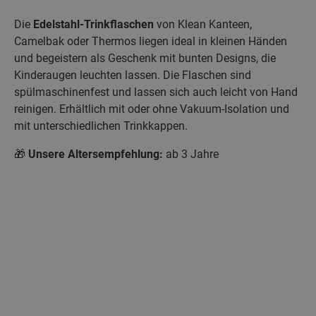
Die
Edelstahl-Trinkflaschen
von Klean Kanteen,
Camelbak oder Thermos liegen ideal in kleinen Händen
und begeistern als Geschenk mit bunten Designs, die
Kinderaugen leuchten lassen. Die Flaschen sind
spülmaschinenfest und lassen sich auch leicht von Hand
reinigen. Erhältlich mit oder ohne Vakuum-Isolation und
mit unterschiedlichen Trinkkappen.
🎁
Unsere Altersempfehlung:
ab 3 Jahre