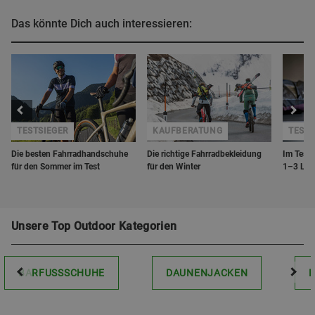
Das könnte Dich auch interessieren:
TESTSIEGER
KAUFBERATUNG
TEST
Die besten Fahrradhandschuhe
Die richtige Fahrradbekleidung
Im Test:
für den Sommer im Test
für den Winter
1–3 Ligh
Unsere Top Outdoor Kategorien
BARFUSSSCHUHE
DAUNENJACKEN