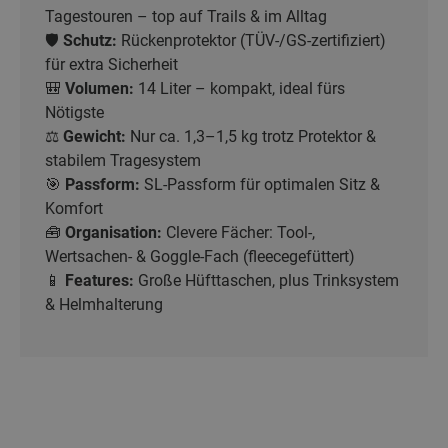
Tagestouren – top auf Trails & im Alltag
🛡️
Schutz:
Rückenprotektor (TÜV-/GS-zertifiziert)
für extra Sicherheit
🎒
Volumen:
14 Liter – kompakt, ideal fürs
Nötigste
⚖️
Gewicht:
Nur ca. 1,3–1,5 kg trotz Protektor &
stabilem Tragesystem
🎯
Passform:
SL-Passform für optimalen Sitz &
Komfort
🧰
Organisation:
Clevere Fächer: Tool-,
Wertsachen- & Goggle-Fach (fleecegefüttert)
📱
Features:
Große Hüfttaschen, plus Trinksystem
& Helmhalterung