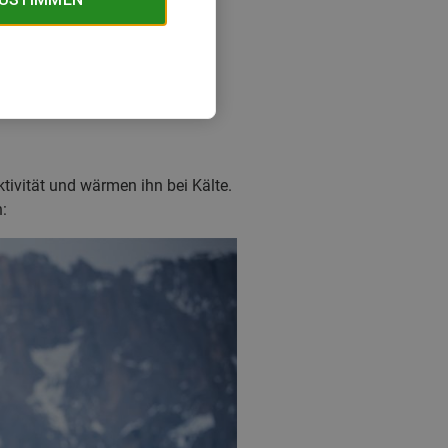
ktivität und wärmen ihn bei Kälte.
: