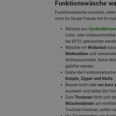
Funktionswäsche was
Funktionswäsche waschen, seien es
wirst Du länger Freude mit ihr ha
Wäsche aus
Synthetikfase
Color- oder Vollwaschmittel 
bei 60°C) gewaschen werde
Wäsche mit
Wollanteil
wäsc
Wolltextilien
und verwendest
Wollwaschmittel. Reine Wol
gelüftet werden.
Drehe die Funktionswäsch
Knöpfe, Zipper und Kletts
.
Besser nicht oder
nur kurz 
ausleiern und dabei die Form
Zum
Trocknen
fühlt sich d
Wäscheständer
am wohlsten
Trockner trocknen, sofern es 
Die Trockenzeiten von Funkt