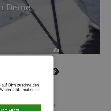
r Deine
Bergzeit
inuten Lesezeit
e auf Dich zuschneiden.
. Weitere Informationen
en eine sanfte Pflege. Wie Du
Materialien haben, erfährst Du
ZUSTIMMEN