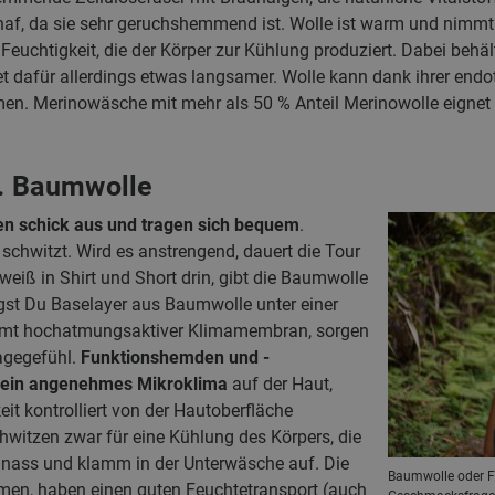
af, da sie sehr geruchshemmend ist. Wolle ist warm und nimmt 
 Feuchtigkeit, die der Körper zur Kühlung produziert. Dabei beh
net dafür allerdings etwas langsamer. Wolle kann dank ihrer e
. Merinowäsche mit mehr als 50 % Anteil Merinowolle eignet si
. Baumwolle
en schick aus und tragen sich bequem
.
 schwitzt. Wird es anstrengend, dauert die Tour
weiß in Shirt und Short drin, gibt die Baumwolle
ägst Du Baselayer aus Baumwolle unter einer
samt hochatmungsaktiver Klimamembran, sorgen
ragegefühl.
Funktionshemden und -
 ein angenehmes Mikroklima
auf der Haut,
t kontrolliert von der Hautoberfläche
hwitzen zwar für eine Kühlung des Körpers, die
ht nass und klamm in der Unterwäsche auf. Die
Baumwolle oder F
men, haben einen guten Feuchtetransport (auch