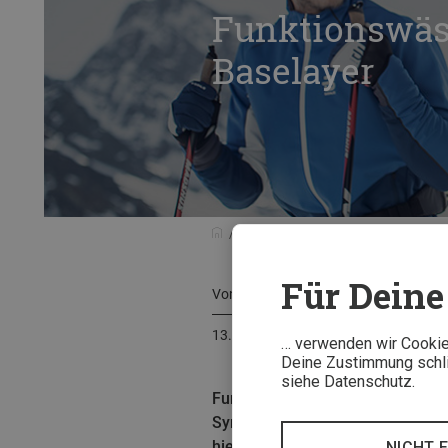
Funktionswäsc
Baselayer
Beratung
Pflegeanleitungen
F
Für Deine 
Von
Bergzeit Team
13. November 2020
… verwenden wir Cookies
Deine Zustimmung schlie
siehe Datenschutz.
Funktionswäsche waschen - aber w
Synthetik-, Woll-, und Mischfas
hier.
NICHT 