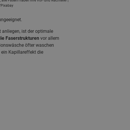
alle Fasern haben ihre Vor- und Nachteile! |
/Pixabay
ungeeignet.
 anliegen, ist der optimale
ie Faserstrukturen
vor allem
tionswäsche öfter waschen
ein Kapillareffekt die