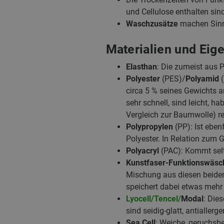
und Cellulose enthalten sind
Waschzusätze
machen Sinn
Materialien und Eig
Elasthan
: Die zumeist aus P
Polyester
(PES)/
Polyamid
(
circa 5 % seines Gewichts an
sehr schnell, sind leicht, 
Vergleich zur Baumwolle) re
Polypropylen
(PP): Ist eben
Polyester. In Relation zum 
Polyacryl
(PAC): Kommt selt
Kunstfaser-Funktionswäsc
Mischung aus diesen beiden 
speichert dabei etwas mehr 
Lyocell/Tencel/
Modal
: Die
sind seidig-glatt, antialler
Sea Cell
: Weiche, geruchshe