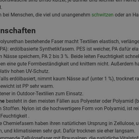
.
 bei Menschen, die viel und unangenehm
schwitzen
oder an Hau
enschaften
olyurethan bestehende Faser macht Textilien elastisch, verlänger
PA): erdölbasierte Synthetikfasern. PES ist weicher, PA dafür el
 Nässe speichern, PA 2 bis 3 %. Beide leiten Feuchtigkeit schnel
haben eine gute Formbeständigkeit und knittern nicht. Außerdem h
lativ hohen UV-Schutz.
falls erdölbasiert, nimmt kaum Nässe auf (unter 1 %), trocknet r
Gewicht ist PP sehr warm.
ener in Outdoor-Textilien zum Einsatz.
he
besteht in den meisten Fällen aus Polyester oder Polyamid (
Stoffen. Nylon ist die hochwertigere Form von Polyamid, ist rei
Feuchtigkeit .
se Chemiefasern haben ihren natürlichen Ursprung in Zellulose, 
gen, und klimatisieren sehr gut. Dafür trocknen sie eher langsam.
mmende Zellulosefaser mit Braunalgen, die natürliche Vitalstoff