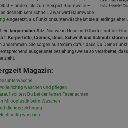
Geschmacksfrage, 
elbst – anders als zum Beispiel Baumwolle –
Foto: Foundry Co
knen deshalb sehr schnell. Zwar wird Baumwolle
ung
eingesetzt, als Funktionsunterwäsche ist sie allerdings eher 
t ein
körpernaher Sitz
: Nur wenn Hose und Oberteil auf der Haut
tet.
Körperfette, Cremes, Deos, Schweiß und Schmutz stören d
fen ansammeln. Sie sorgen außerdem dafür, dass Du Deine Funk
 entsprechend ausgerüstet beziehungsweise so verarbeitet, dass 
e zieht.
rgzeit Magazin:
tionsunterwäsche
lle richtig waschen und pflegen
rauf solltest Du bei der feinen Faser achten
on Mikroplastik beim Waschen
ert die Auszeichnung
 Nachhaltig waschen