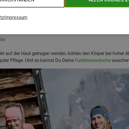
tz
Impressum
r richtig
n
lle
rekt auf der Haut getragen werden, kühlen den Körper bei hoher A
 guter Pflege. Und so kannst Du Deine
Funktionswäsche
waschen