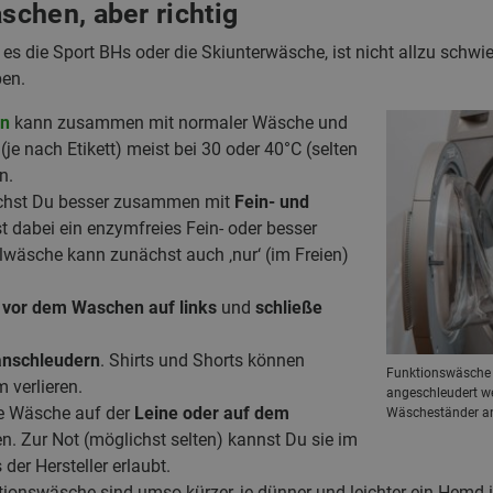
chen, aber richtig
 die Sport BHs oder die Skiunterwäsche, ist nicht allzu schwier
ben.
rn
kann zusammen mit normaler Wäsche und
(je nach Etikett) meist bei 30 oder 40°C (selten
n.
hst Du besser zusammen mit
Fein- und
 dabei ein enzymfreies Fein- oder besser
lwäsche kann zunächst auch ‚nur‘ (im Freien)
e
vor dem Waschen auf links
und
schließe
anschleudern
. Shirts und Shorts können
Funktionswäsche s
 verlieren.
angeschleudert we
ie Wäsche auf der
Leine oder auf dem
Wäscheständer an 
. Zur Not (möglichst selten) kannst Du sie im
der Hersteller erlaubt.
ionswäsche sind umso kürzer, je dünner und leichter ein Hemd i