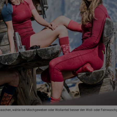
schen, wähle bei Mischgeweben oder Wollanteil besser den Woll- oder Feinwaschg