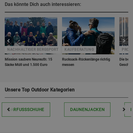
Das könnte Dich auch interessieren:
NACHHALTIGER BERGSPORT
KAUFBERATUNG
PROD
Mission saubere Neureuth: 15
Rucksack-Rückenlänge richtig
Die best
Säcke Müll und 1.500 Euro
messen
Geschen
Unsere Top Outdoor Kategorien
BARFUSSSCHUHE
DAUNENJACKEN