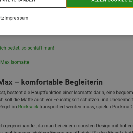
tz
Impressum
rtable Begleiterin
ch bettet, so schläft man!
 Max Isomatte
ax – komfortable Begleiterin
t, besteht die Hauptfunktion einer Isomatte darin, eine bequem
ch soll die Matte auch vor Feuchtigkeit schützen und Unebenhei
 Regel im
Rucksack
transportiert werden muss, spielen Packmaß 
ch gegeneinander, da man bei einem robusten Design mit hohem
 wohingegen leichtere Exemplare oft nicht für den Einsatz bei