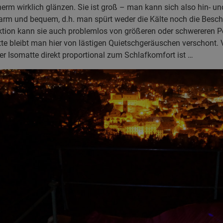
rm wirklich glänzen. Sie ist groß – man kann sich also hin- un
warm und bequem, d.h. man spürt weder die Kälte noch die Besch
ktion kann sie auch problemlos von größeren oder schwereren 
 bleibt man hier von lästigen Quietschgeräuschen verschont. Ve
er Isomatte direkt proportional zum Schlafkomfort ist …