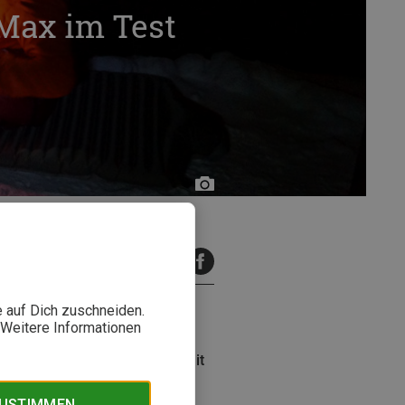
Max im Test
Alexandro
Wöckner
inuten Lesezeit
e auf Dich zuschneiden.
. Weitere Informationen
raturen biwakiert, muss sich mit
-A-Rest NeoAir XTherm Max
ZUSTIMMEN