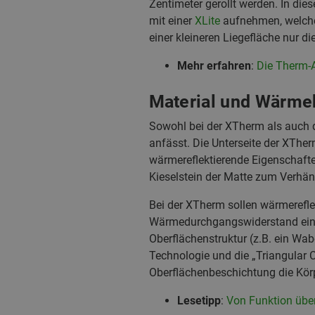
Zentimeter gerollt werden. In die
mit einer
XLite
aufnehmen, welche
einer kleineren Liegefläche nur d
Mehr erfahren
:
Die Therm-A
Material und Wärme
Sowohl bei der XTherm als auch de
anfässt. Die Unterseite der XThe
wärmereflektierende Eigenschafte
Kieselstein der Matte zum Verhä
Bei der XTherm sollen wärmereflek
Wärmedurchgangswiderstand eines 
Oberflächenstruktur (z.B. ein Wa
Technologie und die „Triangular C
Oberflächenbeschichtung die Körpe
Lesetipp
:
Von Funktion übe