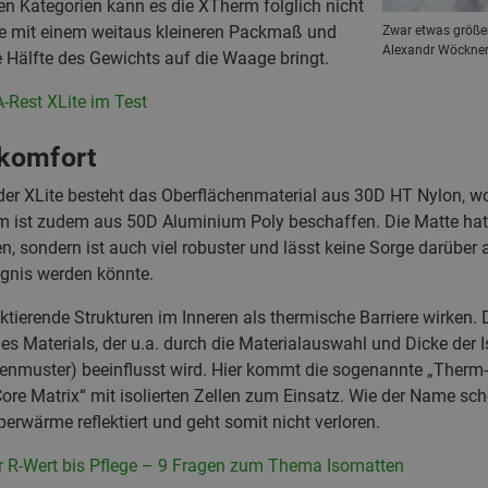
sen Kategorien kann es die XTherm folglich nicht
 mit einem weitaus kleineren Packmaß und
Zwar etwas größer
Alexandr Wöckne
ie Hälfte des Gewichts auf die Waage bringt.
-Rest XLite im Test
komfort
r XLite besteht das Oberflächenmaterial aus 30D HT Nylon, wobei
rm ist zudem aus 50D Aluminium Poly beschaffen. Die Matte hat
n, sondern ist auch viel robuster und lässt keine Sorge darübe
ngnis werden könnte.
tierende Strukturen im Inneren als thermische Barriere wirken.
Materials, der u.a. durch die Materialauswahl und Dicke der I
benmuster) beeinflusst wird. Hier kommt die sogenannte „Therm
ore Matrix“ mit isolierten Zellen zum Einsatz. Wie der Name scho
rwärme reflektiert und geht somit nicht verloren.
r R-Wert bis Pflege – 9 Fragen zum Thema Isomatten