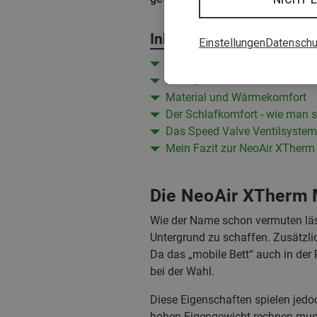
Inhalt
Einstellungen
Datenschu
Die NeoAir XTherm Max - komfo
Maße, Gewicht und Packmaß
Material und Wärmekomfort
Der Schlafkomfort - wie man si
Das Speed Valve Ventilsystem
Mein Fazit zur NeoAir XTherm
Die NeoAir XTherm M
Wie der Name schon vermuten läss
Untergrund zu schaffen. Zusätzli
Da das „mobile Bett“ auch in der
bei der Wahl.
Diese Eigenschaften spielen jedo
hohen Eigengewicht rechnen muss,