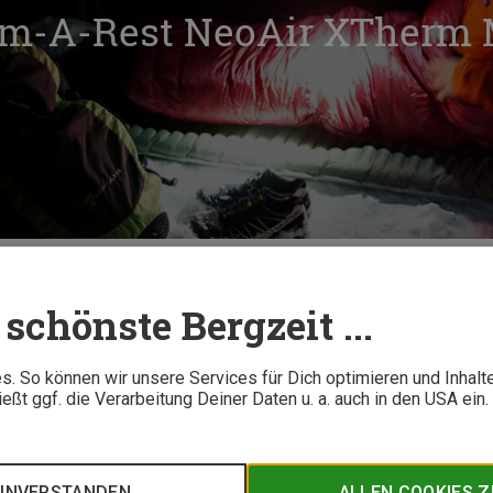
rm-A-Rest NeoAir XTherm 
Isomatte Therm-A-Rest NeoAir XTherm Max im Test
schönste Bergzeit ...
5 M
. So können wir unsere Services für Dich optimieren und Inhalt
ßt ggf. die Verarbeitung Deiner Daten u. a. auch in den USA ein
man - heißt es sprichwörtlich. Spätestens wer bei kalten Tempe
matten auseinandersetzen. Alexandro Wöckner hat die Therm
 ankommt.
EINVERSTANDEN
ALLEN COOKIES 