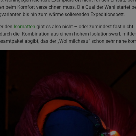
 beim Komfort verzeichnen muss. Die Qual der Wahl startet be
gvarianten bis hin zum wärmeisolierenden Expeditionsbett.
ter den
Isomatten
gibt es also nicht – oder zumindest fast nicht
durch die Kombination aus einem hohem Isolationswert, mittle
samtpaket abgibt, das der „Wollmilchsau“ schon sehr nahe ko