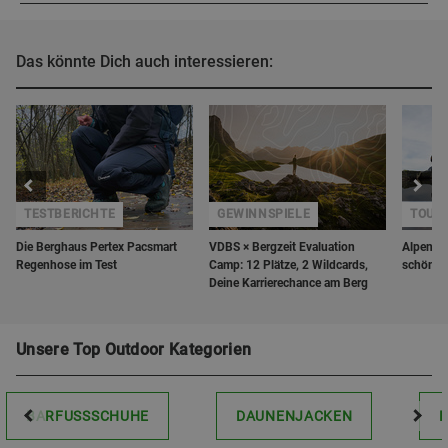
Das könnte Dich auch interessieren:
TESTBERICHTE
GEWINNSPIELE
TOUR
Die Berghaus Pertex Pacsmart
VDBS × Bergzeit Evaluation
Alpenüb
Regenhose im Test
Camp: 12 Plätze, 2 Wildcards,
schönst
Deine Karrierechance am Berg
Unsere Top Outdoor Kategorien
BARFUSSSCHUHE
DAUNENJACKEN