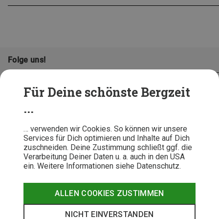
Folge uns!
Für Deine schönste Bergzeit
...
… verwenden wir Cookies. So können wir unsere
Services für Dich optimieren und Inhalte auf Dich
zuschneiden. Deine Zustimmung schließt ggf. die
Verarbeitung Deiner Daten u. a. auch in den USA
ein. Weitere Informationen siehe Datenschutz.
AGB
Datenschutz
Widerrufsbelehrung
Impressum
Hinweisgeber
Erklärung
ALLEN COOKIES ZUSTIMMEN
Barrierefr
NICHT EINVERSTANDEN
© 2026 Bergzeit GmbH © Bergsport, Outdoor & Trekking Shop