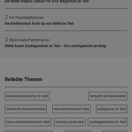
Der Millet Grepon Carbon Pro GTX Bergschuh im Test
2
Für Plaisirkletterinnen
Der Kletterschuh Rock Up von Millet im Test
3
Style meets Performance
Millet Amuri Zustiegsschuh im Test – Ein Leichtgewicht am Berg
Beliebte Themen
wanderausrüstung im test
bergzeit größenberater
übersicht wanderschuhe
wanderschuhe im test
patagonia im test
lowa wanderschuhe im test
norrona jacke test
zustiegsschuhe im test